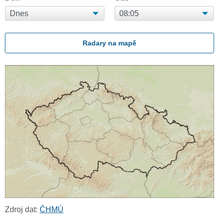
Radary na mapě
Zdroj dat:
ČHMÚ