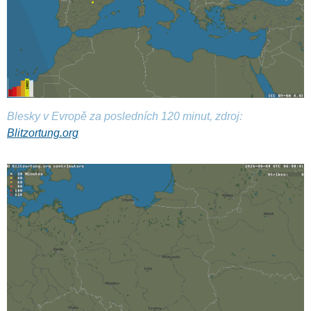
Blesky v Evropě za posledních 120 minut, zdroj:
Blitzortung.org