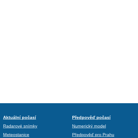
Aktuální počasí
Předpověď počasí
Radarové snímky
Numerický model
Meteostanice
Předpověď pro Prahu