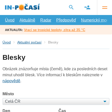
Přejít
na
hlavní
obsah
Úvod
Aktuálně
Radar
Předpověď
Numerický model
Vrací se tropické teploty, zítra až 35 °C
AKTUALITA:
Úvod
Aktuální počasí
Blesky
Blesky
Obrázek znázorňuje místa (černě), kde za posledních deset
minut uhodil blesk. Více informací k bleskům naleznete v
nápovědě
.
Město
Den
Čas