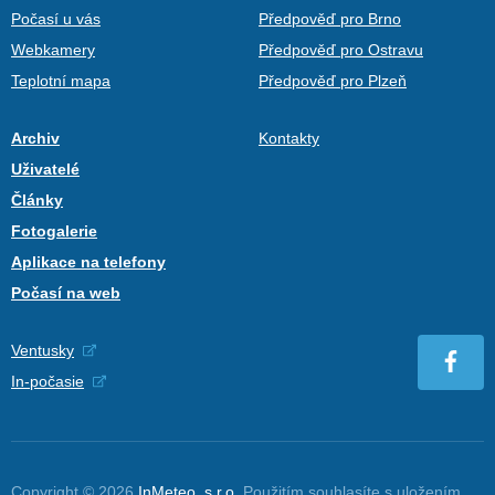
Počasí u vás
Předpověď pro Brno
Webkamery
Předpověď pro Ostravu
Teplotní mapa
Předpověď pro Plzeň
Archiv
Kontakty
Uživatelé
Články
Fotogalerie
Aplikace na telefony
Počasí na web
Ventusky
In-počasie
Copyright © 2026
InMeteo, s.r.o.
Použitím souhlasíte s uložením