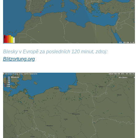
Blesky v Evropě za posledních 120 minut, zdroj:
Blitzortung.org