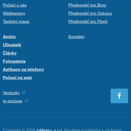
Počasí u vás
Předpověď pro Brno
Webkamery
Předpověď pro Ostravu
Teplotní mapa
Předpověď pro Plzeň
Archiv
Kontakty
Uživatelé
Články
Fotogalerie
Aplikace na telefony
Počasí na web
Ventusky
In-počasie
Copyright © 2026
InMeteo, s.r.o.
Použitím souhlasíte s uložením