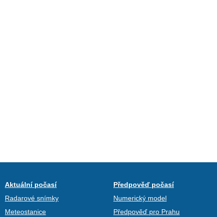
Aktuální počasí
Předpověď počasí
Radarové snímky
Numerický model
Meteostanice
Předpověď pro Prahu