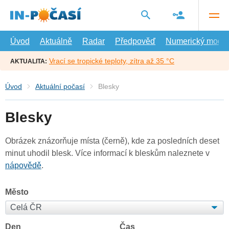
Přejít
na
hlavní
obsah
Úvod
Aktuálně
Radar
Předpověď
Numerický model
Vrací se tropické teploty, zítra až 35 °C
AKTUALITA:
Úvod
Aktuální počasí
Blesky
Blesky
Obrázek znázorňuje místa (černě), kde za posledních deset
minut uhodil blesk. Více informací k bleskům naleznete v
nápovědě
.
Město
Den
Čas