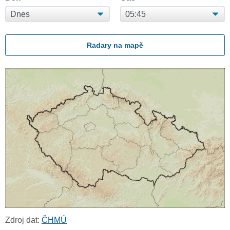
Radary na mapě
Zdroj dat:
ČHMÚ