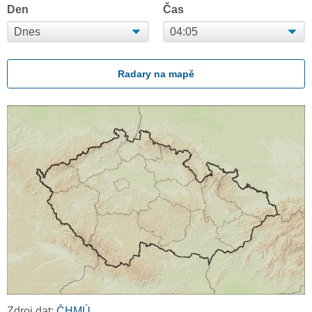
Den
Čas
Radary na mapě
Zdroj dat:
ČHMÚ