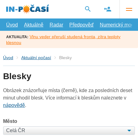
Přejít
na
hlavní
obsah
Úvod
Aktuálně
Radar
Předpověď
Numerický model
Vlnu veder přeruší studená fronta, zítra teploty
AKTUALITA:
klesnou
Úvod
Aktuální počasí
Blesky
Blesky
Obrázek znázorňuje místa (černě), kde za posledních deset
minut uhodil blesk. Více informací k bleskům naleznete v
nápovědě
.
Město