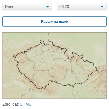
Radary na mapě
Zdroj dat:
ČHMÚ