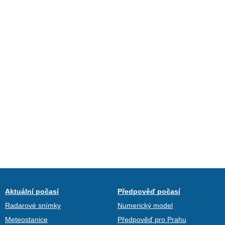
Aktuální počasí
Předpověď počasí
Radarové snímky
Numerický model
Meteostanice
Předpověď pro Prahu