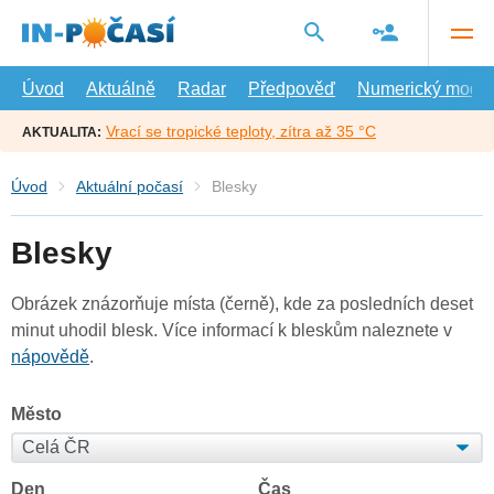
Přejít
na
hlavní
obsah
Úvod
Aktuálně
Radar
Předpověď
Numerický model
Vrací se tropické teploty, zítra až 35 °C
AKTUALITA:
Úvod
Aktuální počasí
Blesky
Blesky
Obrázek znázorňuje místa (černě), kde za posledních deset
minut uhodil blesk. Více informací k bleskům naleznete v
nápovědě
.
Město
Den
Čas