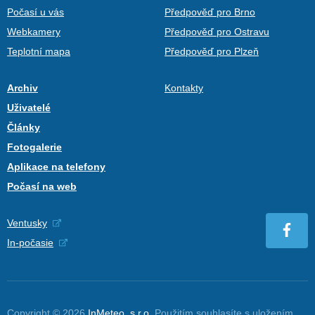
Počasí u vás
Předpověď pro Brno
Webkamery
Předpověď pro Ostravu
Teplotní mapa
Předpověď pro Plzeň
Archiv
Kontakty
Uživatelé
Články
Fotogalerie
Aplikace na telefony
Počasí na web
Ventusky
In-počasie
Copyright © 2026
InMeteo, s.r.o.
Použitím souhlasíte s uložením