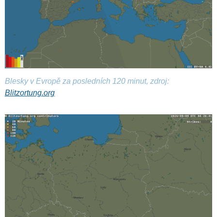
Blesky v Evropě za posledních 120 minut, zdroj:
Blitzortung.org