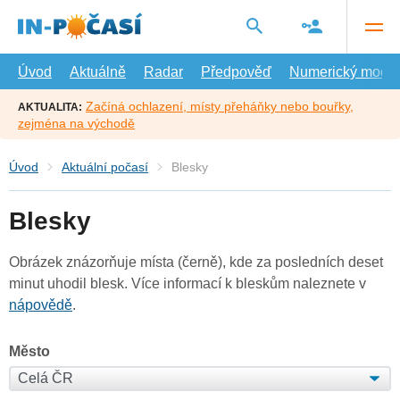
Přejít
na
hlavní
obsah
Úvod
Aktuálně
Radar
Předpověď
Numerický model
Začíná ochlazení, místy přeháňky nebo bouřky,
AKTUALITA:
zejména na východě
Úvod
Aktuální počasí
Blesky
Blesky
Obrázek znázorňuje místa (černě), kde za posledních deset
minut uhodil blesk. Více informací k bleskům naleznete v
nápovědě
.
Město