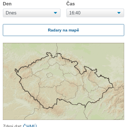
Den
Čas
Radary na mapě
Zdroj dat:
ČHMÚ