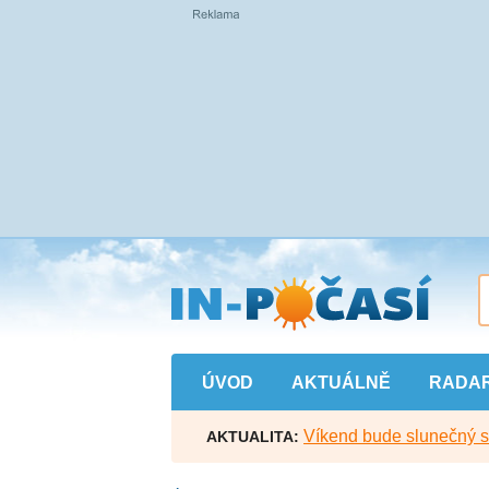
Přejít
na
hlavní
obsah
ÚVOD
AKTUÁLNĚ
RADA
Víkend bude slunečný s l
AKTUALITA: