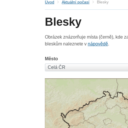
Úvod
Aktuální počasí
Blesky
Blesky
Obrázek znázorňuje místa (černě), kde za
bleskům naleznete v
nápovědě
.
Město