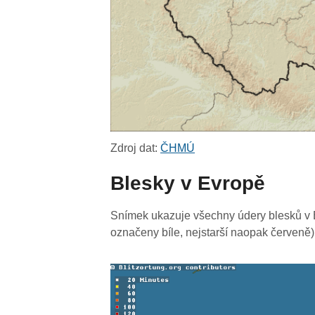
Zdroj dat:
ČHMÚ
Blesky v Evropě
Snímek ukazuje všechny údery blesků v E
označeny bíle, nejstarší naopak červeně)