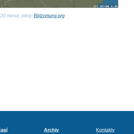
20 minut, zdroj:
Blitzortung.org
así
Archiv
Kontakty