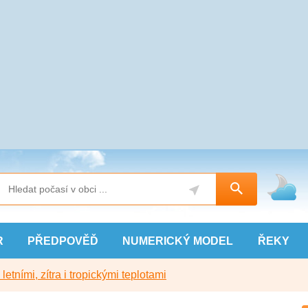
R
PŘEDPOVĚĎ
NUMERICKÝ
MODEL
ŘEKY
etními, zítra i tropickými teplotami