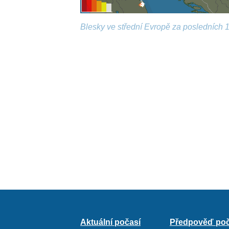
Blesky ve střední Evropě za posledních 1
Aktuální počasí
Předpověď poč