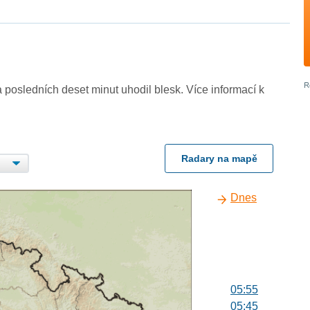
 posledních deset minut uhodil blesk. Více informací k
Radary na mapě
Dnes
05:55
05:45