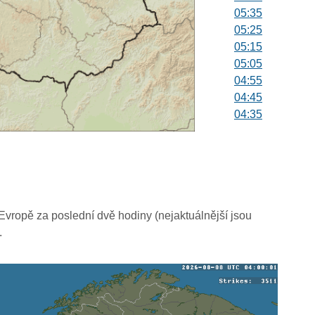
05:35
05:25
05:15
05:05
04:55
04:45
04:35
04:25
04:15
04:05
03:55
03:45
03:35
vropě za poslední dvě hodiny (nejaktuálnější jsou
03:25
.
03:15
03:05
02:55
02:45