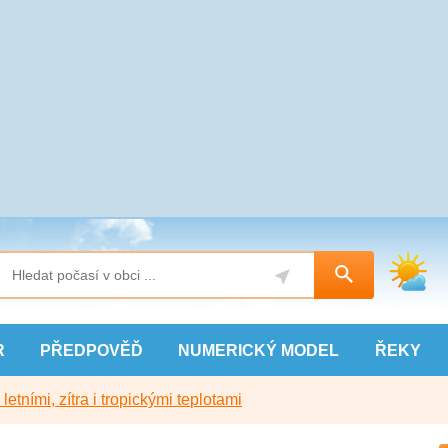
R
PŘEDPOVĚĎ
NUMERICKÝ
MODEL
ŘEKY
etními, zítra i tropickými teplotami