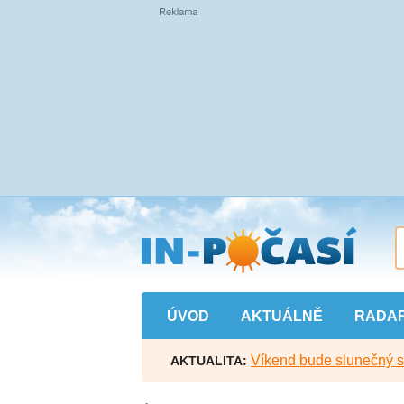
Přejít
na
hlavní
obsah
ÚVOD
AKTUÁLNĚ
RADA
Víkend bude slunečný s l
AKTUALITA: