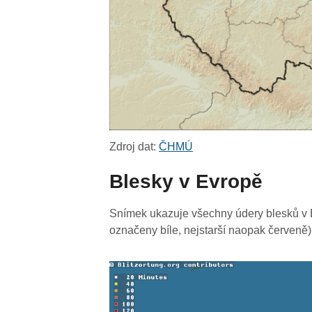
Zdroj dat:
ČHMÚ
Blesky v Evropě
Snímek ukazuje všechny údery blesků v E
označeny bíle, nejstarší naopak červeně)