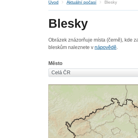
Úvod
Aktuální počasí
Blesky
Blesky
Obrázek znázorňuje místa (černě), kde za
bleskům naleznete v
nápovědě
.
Město