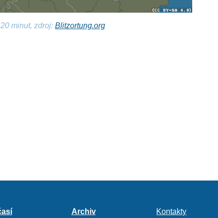
20 minut, zdroj:
Blitzortung.org
así
Archiv
Kontakty