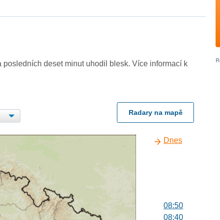
 posledních deset minut uhodil blesk. Více informací k
Radary na mapě
Dnes
08:50
08:40