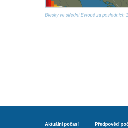
Blesky ve střední Evropě za posledních 1
Aktuální počasí
Předpověď poč