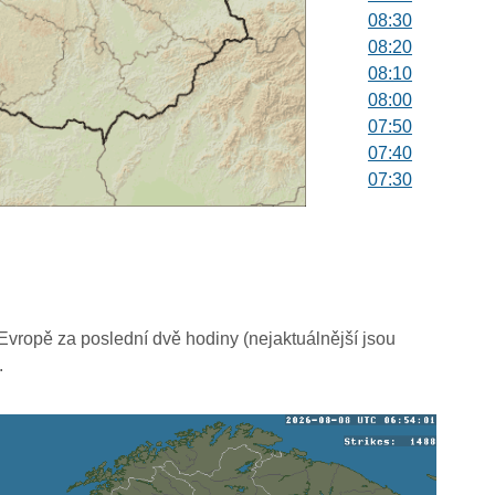
08:30
08:20
08:10
08:00
07:50
07:40
07:30
07:20
07:10
07:00
06:50
06:40
06:30
vropě za poslední dvě hodiny (nejaktuálnější jsou
06:20
.
06:10
06:00
05:50
05:40