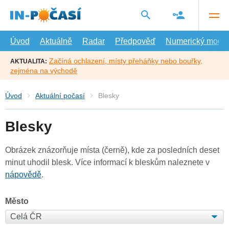
Přejít
na
hlavní
obsah
Úvod
Aktuálně
Radar
Předpověď
Numerický model
Začíná ochlazení, místy přeháňky nebo bouřky,
AKTUALITA:
zejména na východě
Úvod
Aktuální počasí
Blesky
Blesky
Obrázek znázorňuje místa (černě), kde za posledních deset
minut uhodil blesk. Více informací k bleskům naleznete v
nápovědě
.
Město