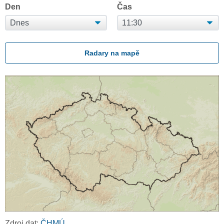
Den
Čas
Radary na mapě
Zdroj dat:
ČHMÚ