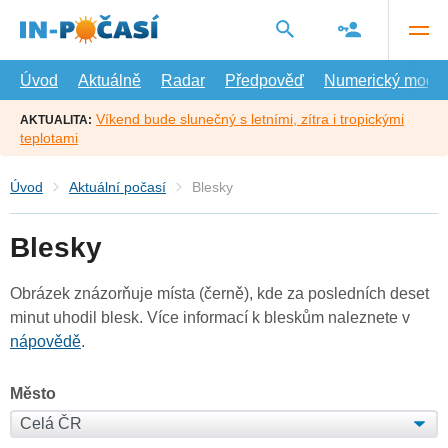
Přejít
na
hlavní
obsah
Úvod
Aktuálně
Radar
Předpověď
Numerický model
Víkend bude slunečný s letními, zítra i tropickými
AKTUALITA:
teplotami
Úvod
Aktuální počasí
Blesky
Blesky
Obrázek znázorňuje místa (černě), kde za posledních deset
minut uhodil blesk. Více informací k bleskům naleznete v
nápovědě
.
Město