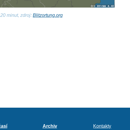
20 minut, zdroj:
Blitzortung.org
así
Archiv
Kontakty