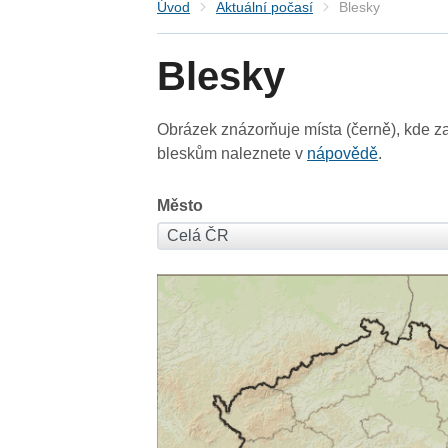
Úvod
Aktuální počasí
Blesky
Blesky
Obrázek znázorňuje místa (černě), kde za
bleskům naleznete v
nápovědě
.
Město