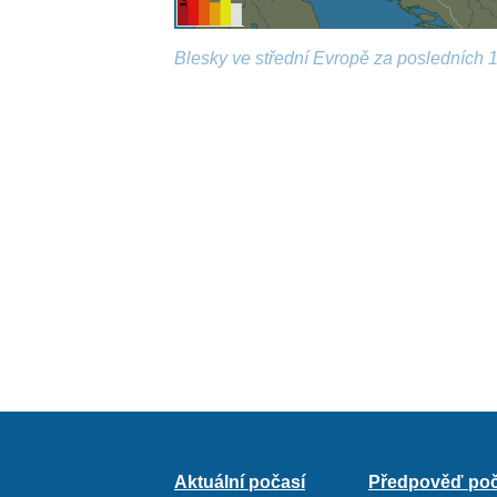
Blesky ve střední Evropě za posledních 1
Aktuální počasí
Předpověď poč