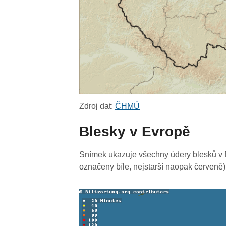
Zdroj dat:
ČHMÚ
Blesky v Evropě
Snímek ukazuje všechny údery blesků v E
označeny bíle, nejstarší naopak červeně)