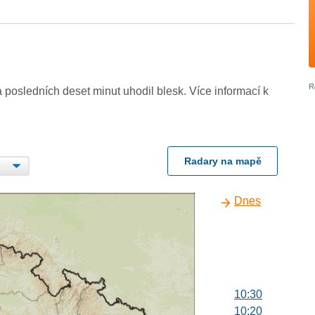
 posledních deset minut uhodil blesk. Více informací k
Radary na mapě
Dnes
10:30
10:20