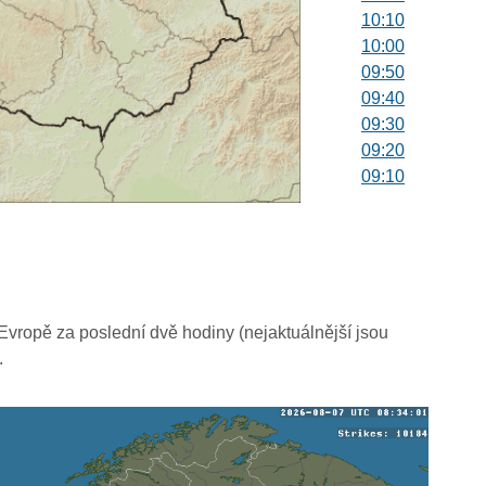
10:10
10:00
09:50
09:40
09:30
09:20
09:10
09:00
08:50
08:40
08:30
08:20
08:10
vropě za poslední dvě hodiny (nejaktuálnější jsou
08:00
.
07:50
07:40
07:30
07:20