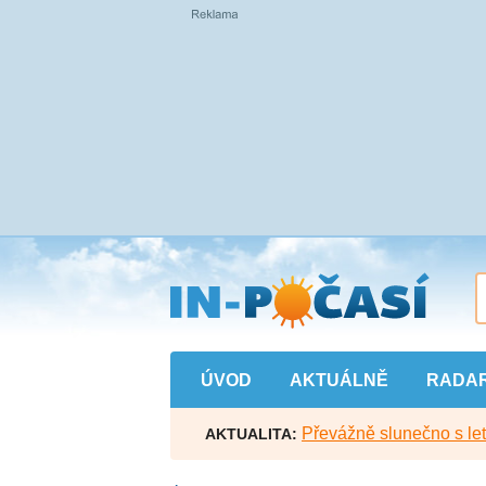
Přejít
na
hlavní
obsah
ÚVOD
AKTUÁLNĚ
RADA
Převážně slunečno s let
AKTUALITA: