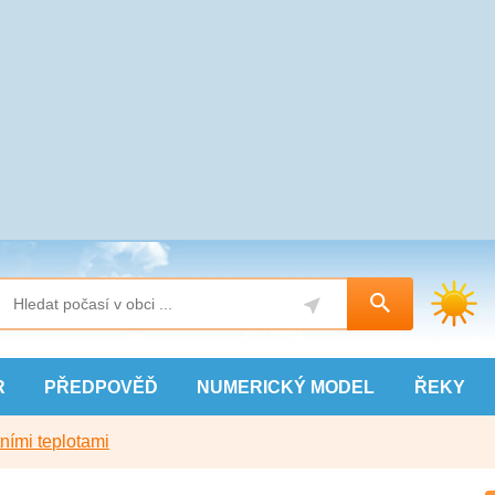
R
PŘEDPOVĚĎ
NUMERICKÝ
MODEL
ŘEKY
ními teplotami