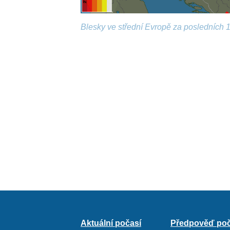
Blesky ve střední Evropě za posledních 1
Aktuální počasí
Předpověď poč