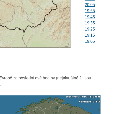
20:05
19:55
19:45
19:35
19:25
19:15
19:05
18:55
18:45
18:35
18:25
18:15
18:05
vropě za poslední dvě hodiny (nejaktuálnější jsou
17:55
.
17:45
17:35
17:25
17:15