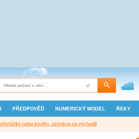
R
PŘEDPOVĚĎ
NUMERICKÝ
MODEL
ŘEKY
y přeháňky nebo bouřky, zejména na východě