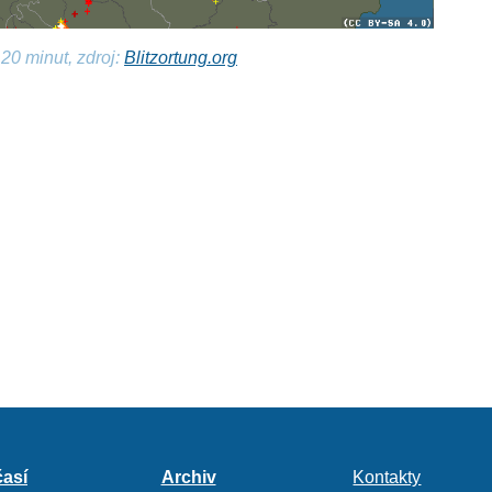
20 minut, zdroj:
Blitzortung.org
así
Archiv
Kontakty