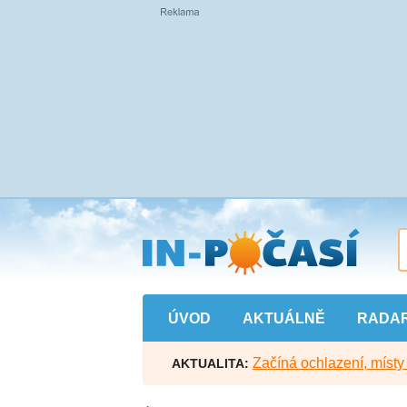
Přejít
na
hlavní
obsah
ÚVOD
AKTUÁLNĚ
RADA
Začíná ochlazení, míst
AKTUALITA: