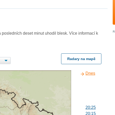
 posledních deset minut uhodil blesk. Více informací k
Radary na mapě
Dnes
20:25
20:15