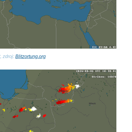
, zdroj:
Blitzortung.org