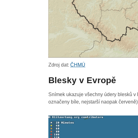
Zdroj dat:
ČHMÚ
Blesky v Evropě
Snímek ukazuje všechny údery blesků v E
označeny bíle, nejstarší naopak červeně)