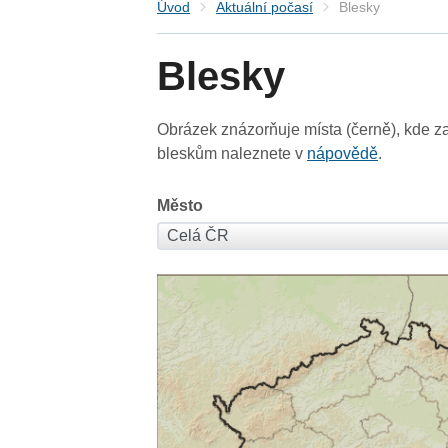
Úvod
Aktuální počasí
Blesky
Blesky
Obrázek znázorňuje místa (černě), kde za
bleskům naleznete v
nápovědě
.
Město