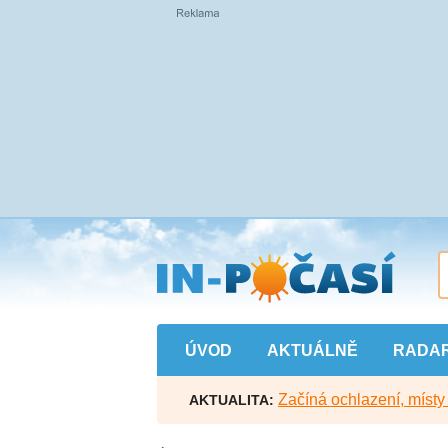
Přejít
na
hlavní
obsah
ÚVOD
AKTUÁLNĚ
RADA
Začíná ochlazení, míst
AKTUALITA: