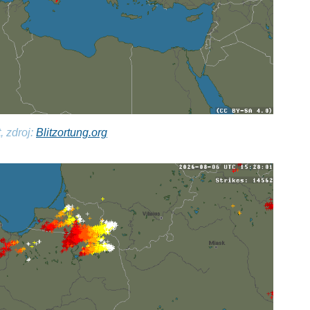
, zdroj:
Blitzortung.org