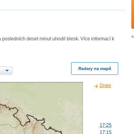
 posledních deset minut uhodil blesk. Více informací k
Radary na mapě
Dnes
17:25
17:15