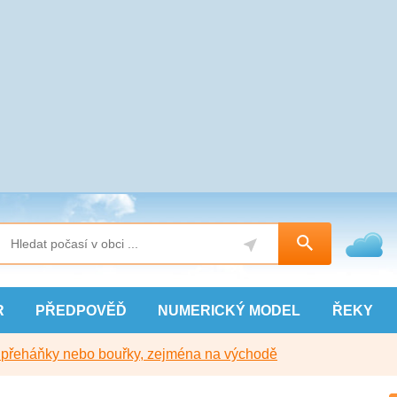
R
PŘEDPOVĚĎ
NUMERICKÝ
MODEL
ŘEKY
y přeháňky nebo bouřky, zejména na východě