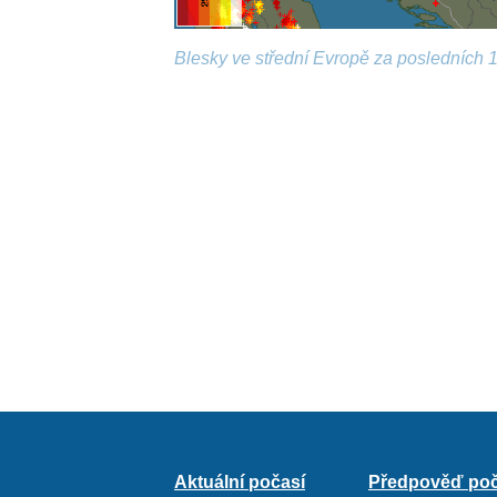
Blesky ve střední Evropě za posledních 1
Aktuální počasí
Předpověď poč