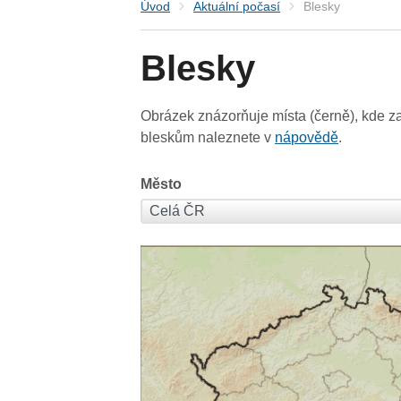
Úvod
Aktuální počasí
Blesky
Blesky
Obrázek znázorňuje místa (černě), kde za
bleskům naleznete v
nápovědě
.
Město