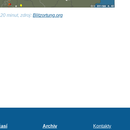
20 minut, zdroj:
Blitzortung.org
así
Archiv
Kontakty