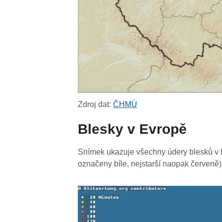
Zdroj dat:
ČHMÚ
Blesky v Evropě
Snímek ukazuje všechny údery blesků v E
označeny bíle, nejstarší naopak červeně)