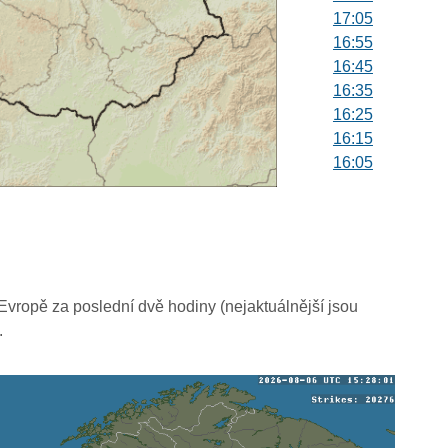
17:05
16:55
16:45
16:35
16:25
16:15
16:05
15:55
15:45
15:35
15:25
15:15
15:05
vropě za poslední dvě hodiny (nejaktuálnější jsou
14:55
.
14:45
14:35
14:25
14:15