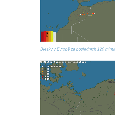
Blesky v Evropě za posledních 120 minut