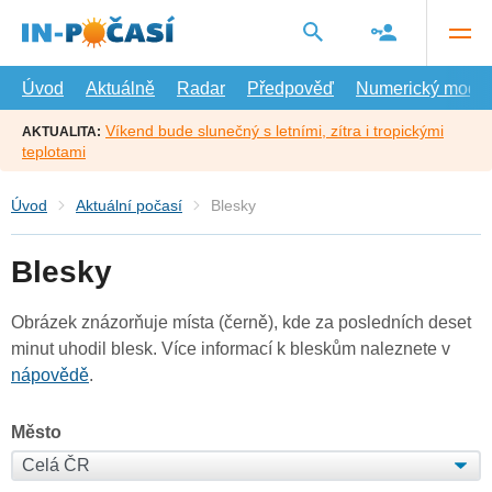
Přejít
na
hlavní
obsah
Úvod
Aktuálně
Radar
Předpověď
Numerický model
Víkend bude slunečný s letními, zítra i tropickými
AKTUALITA:
teplotami
Úvod
Aktuální počasí
Blesky
Blesky
Obrázek znázorňuje místa (černě), kde za posledních deset
minut uhodil blesk. Více informací k bleskům naleznete v
nápovědě
.
Město