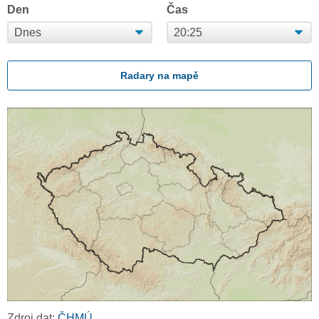
Den
Čas
Radary na mapě
Zdroj dat:
ČHMÚ