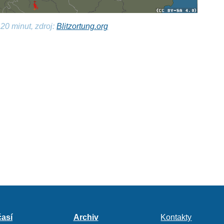
20 minut, zdroj:
Blitzortung.org
así
Archiv
Kontakty