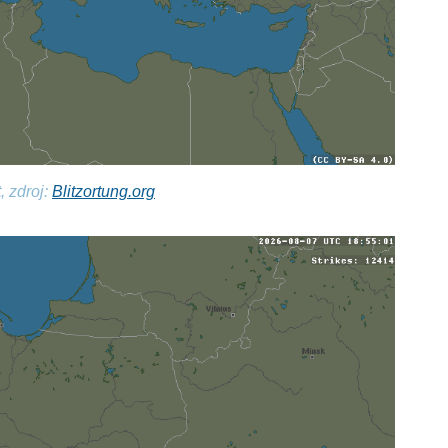
, zdroj:
Blitzortung.org