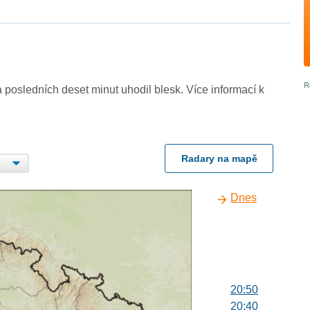
 posledních deset minut uhodil blesk. Více informací k
Radary na mapě
Dnes
20:50
20:40