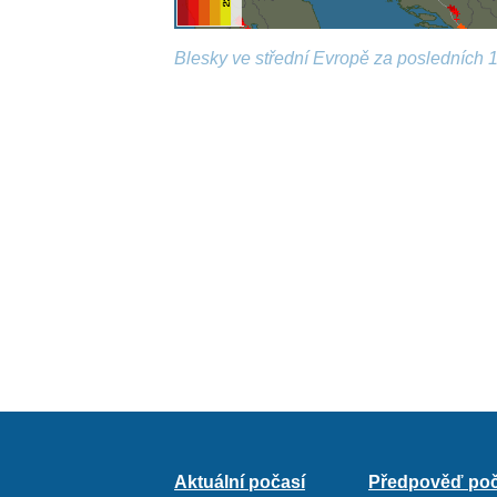
Blesky ve střední Evropě za posledních 1
Aktuální počasí
Předpověď poč