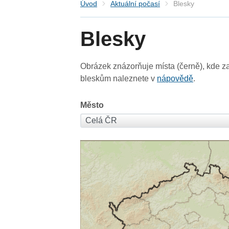
Úvod
Aktuální počasí
Blesky
Blesky
Obrázek znázorňuje místa (černě), kde za
bleskům naleznete v
nápovědě
.
Město