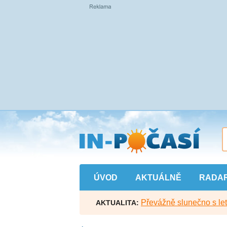
Přejít
na
hlavní
obsah
ÚVOD
AKTUÁLNĚ
RADA
Převážně slunečno s let
AKTUALITA: