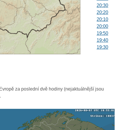
20:30
20:20
20:10
20:00
19:50
19:40
19:30
19:20
19:10
19:00
18:50
18:40
18:30
vropě za poslední dvě hodiny (nejaktuálnější jsou
18:20
.
18:10
18:00
17:50
17:40