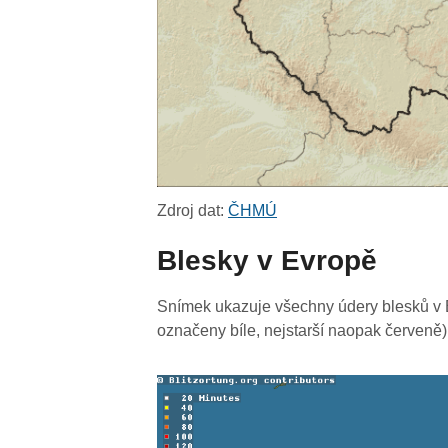
Zdroj dat:
ČHMÚ
Blesky v Evropě
Snímek ukazuje všechny údery blesků v E
označeny bíle, nejstarší naopak červeně)