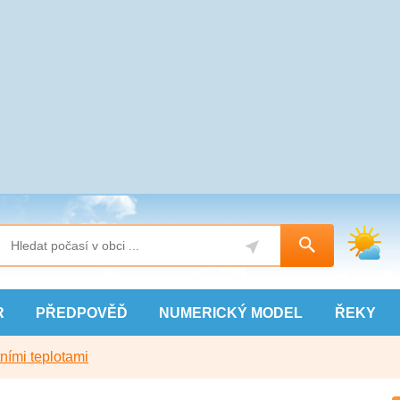
R
PŘEDPOVĚĎ
NUMERICKÝ
MODEL
ŘEKY
ními teplotami