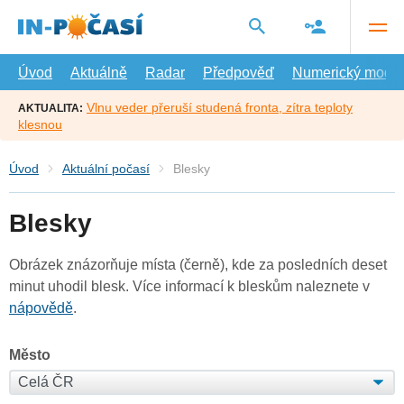
Přejít
na
hlavní
obsah
Úvod
Aktuálně
Radar
Předpověď
Numerický model
Vlnu veder přeruší studená fronta, zítra teploty
AKTUALITA:
klesnou
Úvod
Aktuální počasí
Blesky
Blesky
Obrázek znázorňuje místa (černě), kde za posledních deset
minut uhodil blesk. Více informací k bleskům naleznete v
nápovědě
.
Město