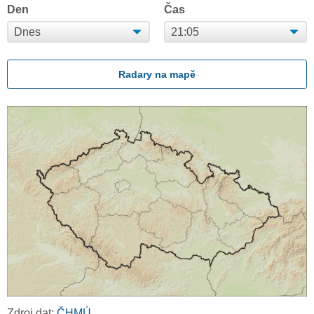
Den
Čas
Radary na mapě
Zdroj dat:
ČHMÚ