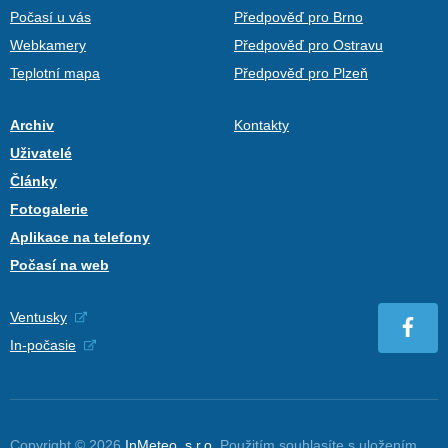
Počasí u vás
Předpověď pro Brno
Webkamery
Předpověď pro Ostravu
Teplotní mapa
Předpověď pro Plzeň
Archiv
Kontakty
Uživatelé
Články
Fotogalerie
Aplikace na telefony
Počasí na web
Ventusky
In-počasie
Copyright © 2026
InMeteo, s.r.o.
Použitím souhlasíte s uložením