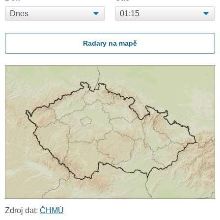
Radary na mapě
Zdroj dat:
ČHMÚ