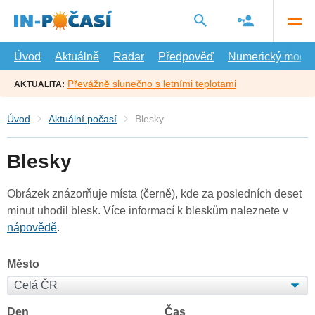
Přejít
na
hlavní
obsah
Úvod
Aktuálně
Radar
Předpověď
Numerický model
Převážně slunečno s letními teplotami
AKTUALITA:
Úvod
Aktuální počasí
Blesky
Blesky
Obrázek znázorňuje místa (černě), kde za posledních deset
minut uhodil blesk. Více informací k bleskům naleznete v
nápovědě
.
Město
Den
Čas