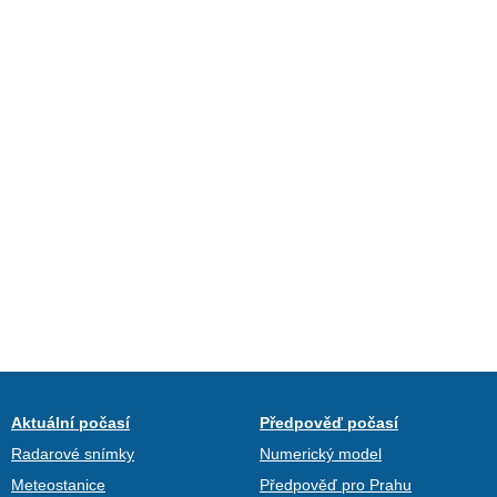
Aktuální počasí
Předpověď počasí
Radarové snímky
Numerický model
Meteostanice
Předpověď pro Prahu