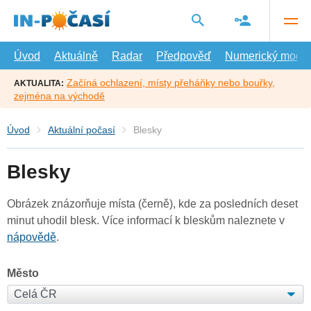
Přejít
na
hlavní
obsah
Úvod
Aktuálně
Radar
Předpověď
Numerický model
Začíná ochlazení, místy přeháňky nebo bouřky,
AKTUALITA:
zejména na východě
Úvod
Aktuální počasí
Blesky
Blesky
Obrázek znázorňuje místa (černě), kde za posledních deset
minut uhodil blesk. Více informací k bleskům naleznete v
nápovědě
.
Město