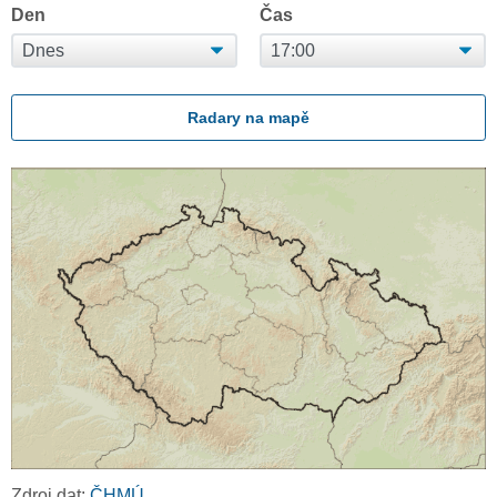
Den
Čas
Radary na mapě
Zdroj dat:
ČHMÚ