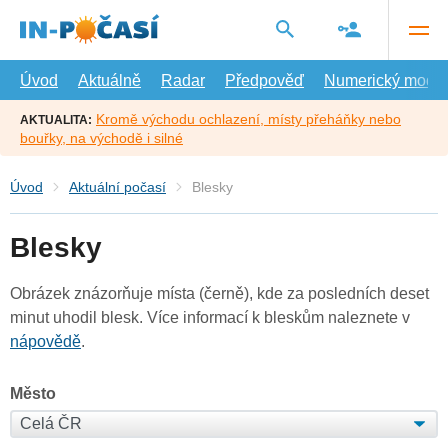
Přejít
na
hlavní
obsah
Úvod
Aktuálně
Radar
Předpověď
Numerický model
Kromě východu ochlazení, místy přeháňky nebo
AKTUALITA:
bouřky, na východě i silné
Úvod
Aktuální počasí
Blesky
Blesky
Obrázek znázorňuje místa (černě), kde za posledních deset
minut uhodil blesk. Více informací k bleskům naleznete v
nápovědě
.
Město