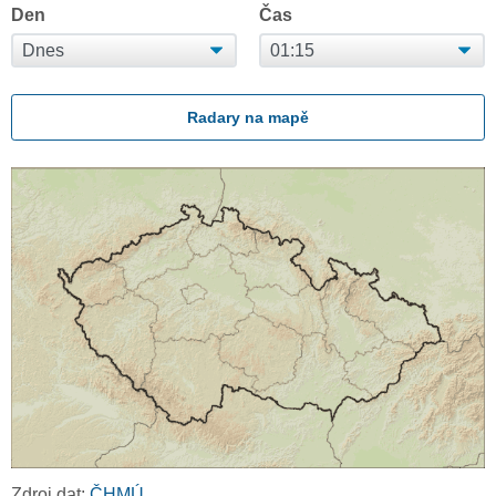
Den
Čas
Radary na mapě
Zdroj dat:
ČHMÚ