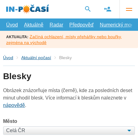
Přejít
na
hlavní
obsah
Úvod
Aktuálně
Radar
Předpověď
Numerický model
Začíná ochlazení, místy přeháňky nebo bouřky,
AKTUALITA:
zejména na východě
Úvod
Aktuální počasí
Blesky
Blesky
Obrázek znázorňuje místa (černě), kde za posledních deset
minut uhodil blesk. Více informací k bleskům naleznete v
nápovědě
.
Město