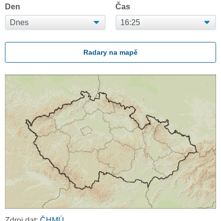
Den
Čas
Radary na mapě
Zdroj dat:
ČHMÚ