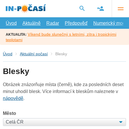
Přejít
na
hlavní
obsah
Úvod
Aktuálně
Radar
Předpověď
Numerický model
Víkend bude slunečný s letními, zítra i tropickými
AKTUALITA:
teplotami
Úvod
Aktuální počasí
Blesky
Blesky
Obrázek znázorňuje místa (černě), kde za posledních deset
minut uhodil blesk. Více informací k bleskům naleznete v
nápovědě
.
Město