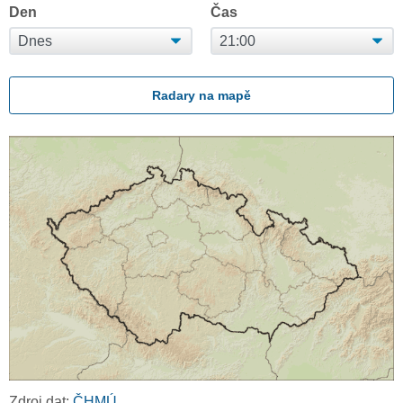
Den
Čas
Radary na mapě
Zdroj dat:
ČHMÚ