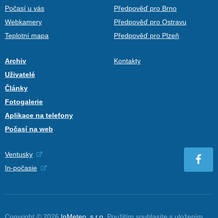
Počasí u vás
Předpověď pro Brno
Webkamery
Předpověď pro Ostravu
Teplotní mapa
Předpověď pro Plzeň
Archiv
Kontakty
Uživatelé
Články
Fotogalerie
Aplikace na telefony
Počasí na web
Ventusky
In-počasie
Copyright © 2026
InMeteo, s.r.o.
Použitím souhlasíte s uložením