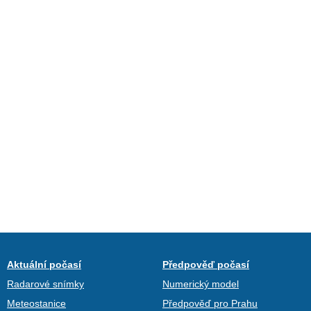
Aktuální počasí
Předpověď počasí
Radarové snímky
Numerický model
Meteostanice
Předpověď pro Prahu