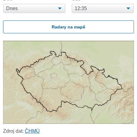
Radary na mapě
Zdroj dat:
ČHMÚ