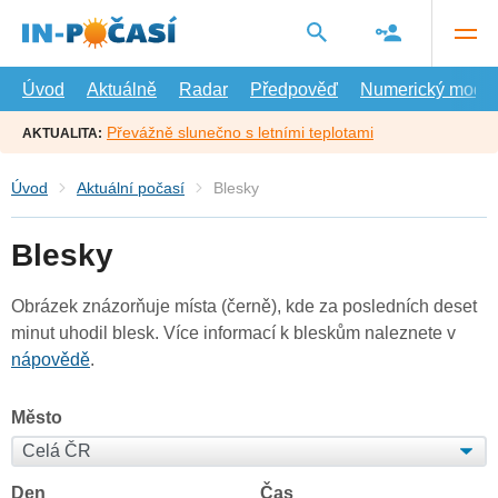
Přejít
na
hlavní
obsah
Úvod
Aktuálně
Radar
Předpověď
Numerický model
Převážně slunečno s letními teplotami
AKTUALITA:
Úvod
Aktuální počasí
Blesky
Blesky
Obrázek znázorňuje místa (černě), kde za posledních deset
minut uhodil blesk. Více informací k bleskům naleznete v
nápovědě
.
Město
Den
Čas