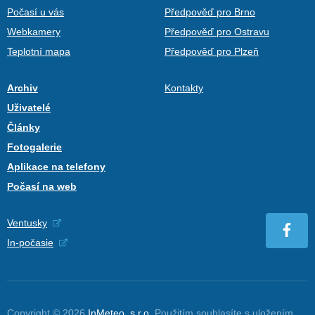
Počasí u vás
Předpověď pro Brno
Webkamery
Předpověď pro Ostravu
Teplotní mapa
Předpověď pro Plzeň
Archiv
Kontakty
Uživatelé
Články
Fotogalerie
Aplikace na telefony
Počasí na web
Ventusky
In-počasie
Copyright © 2026
InMeteo, s.r.o.
Použitím souhlasíte s uložením