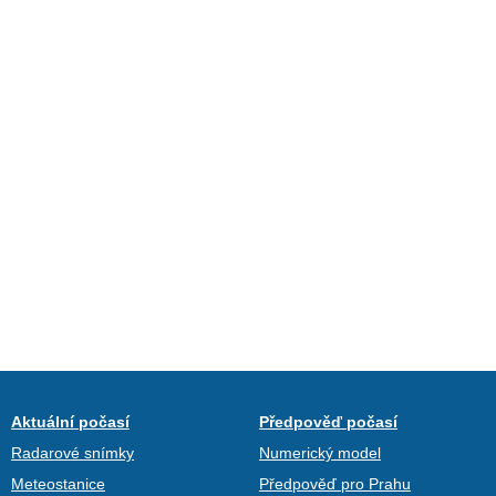
Aktuální počasí
Předpověď počasí
Radarové snímky
Numerický model
Meteostanice
Předpověď pro Prahu