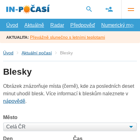
Přejít
na
hlavní
obsah
Úvod
Aktuálně
Radar
Předpověď
Numerický model
Převážně slunečno s letními teplotami
AKTUALITA:
Úvod
Aktuální počasí
Blesky
Blesky
Obrázek znázorňuje místa (černě), kde za posledních deset
minut uhodil blesk. Více informací k bleskům naleznete v
nápovědě
.
Město
Den
Čas