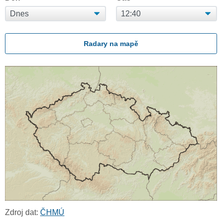
Radary na mapě
Zdroj dat:
ČHMÚ