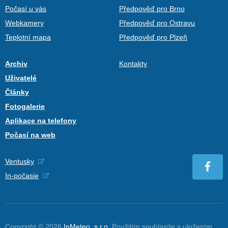
Počasí u vás
Předpověď pro Brno
Webkamery
Předpověď pro Ostravu
Teplotní mapa
Předpověď pro Plzeň
Archiv
Kontakty
Uživatelé
Články
Fotogalerie
Aplikace na telefony
Počasí na web
Ventusky
In-počasie
Copyright © 2026
InMeteo, s.r.o.
Použitím souhlasíte s uložením