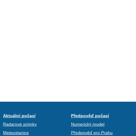
Aktuální počasí
Předpověď počasí
Radarové snímky
Numerický model
Meteostanice
Předpověď pro Prahu