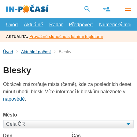
Přejít
na
hlavní
obsah
Úvod
Aktuálně
Radar
Předpověď
Numerický model
Převážně slunečno s letními teplotami
AKTUALITA:
Úvod
Aktuální počasí
Blesky
Blesky
Obrázek znázorňuje místa (černě), kde za posledních deset
minut uhodil blesk. Více informací k bleskům naleznete v
nápovědě
.
Město
Den
Čas