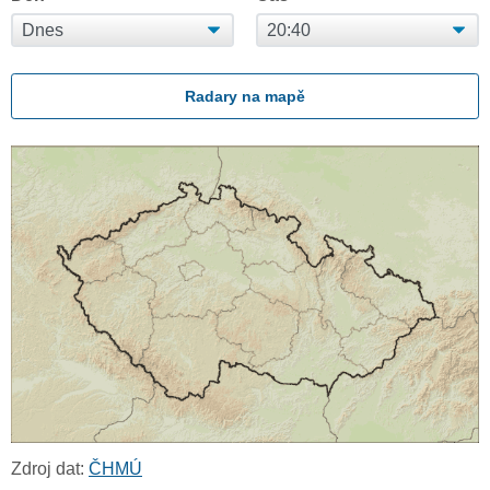
Radary na mapě
Zdroj dat:
ČHMÚ