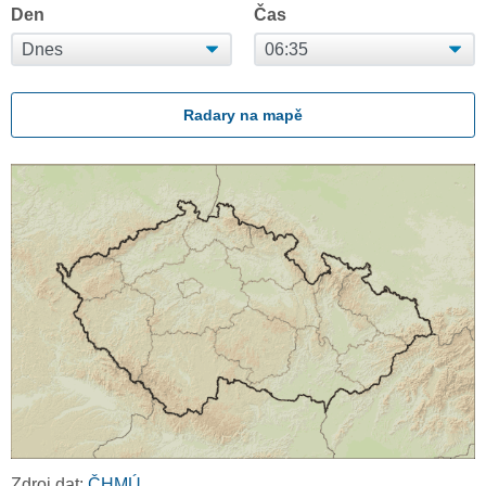
Den
Čas
Radary na mapě
Zdroj dat:
ČHMÚ