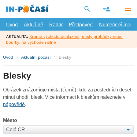
Přejít
na
hlavní
obsah
Úvod
Aktuálně
Radar
Předpověď
Numerický model
Kromě východu ochlazení, místy přeháňky nebo
AKTUALITA:
bouřky, na východě i silné
Úvod
Aktuální počasí
Blesky
Blesky
Obrázek znázorňuje místa (černě), kde za posledních deset
minut uhodil blesk. Více informací k bleskům naleznete v
nápovědě
.
Město