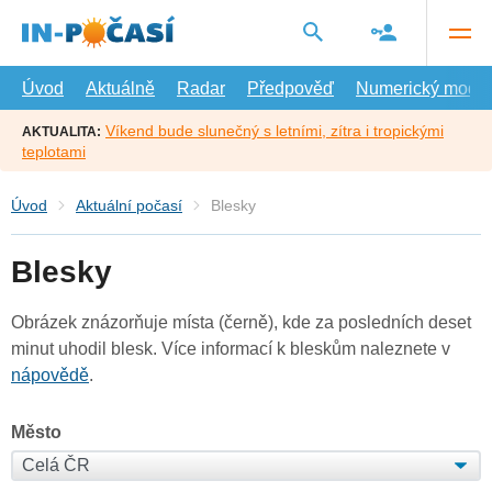
Přejít
na
hlavní
obsah
Úvod
Aktuálně
Radar
Předpověď
Numerický model
Víkend bude slunečný s letními, zítra i tropickými
AKTUALITA:
teplotami
Úvod
Aktuální počasí
Blesky
Blesky
Obrázek znázorňuje místa (černě), kde za posledních deset
minut uhodil blesk. Více informací k bleskům naleznete v
nápovědě
.
Město