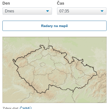
Den
Čas
Radary na mapě
Zdroj dat:
ČHMÚ