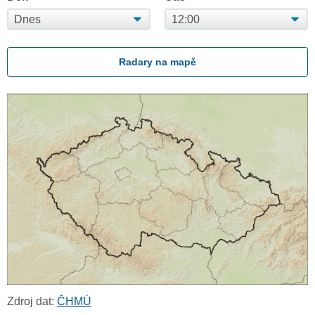
Radary na mapě
Zdroj dat:
ČHMÚ