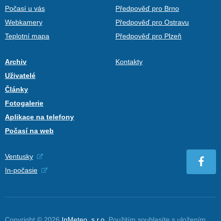
Počasí u vás
Předpověď pro Brno
Webkamery
Předpověď pro Ostravu
Teplotní mapa
Předpověď pro Plzeň
Archiv
Kontakty
Uživatelé
Články
Fotogalerie
Aplikace na telefony
Počasí na web
Ventusky
In-počasie
Copyright © 2026
InMeteo, s.r.o.
Použitím souhlasíte s uložením