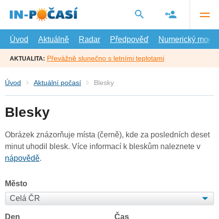
Přejít
na
hlavní
obsah
Úvod
Aktuálně
Radar
Předpověď
Numerický model
Převážně slunečno s letními teplotami
AKTUALITA:
Úvod
Aktuální počasí
Blesky
Blesky
Obrázek znázorňuje místa (černě), kde za posledních deset
minut uhodil blesk. Více informací k bleskům naleznete v
nápovědě
.
Město
Den
Čas