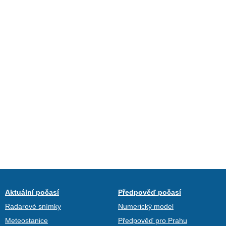
Aktuální počasí
Předpověď počasí
Radarové snímky
Numerický model
Meteostanice
Předpověď pro Prahu