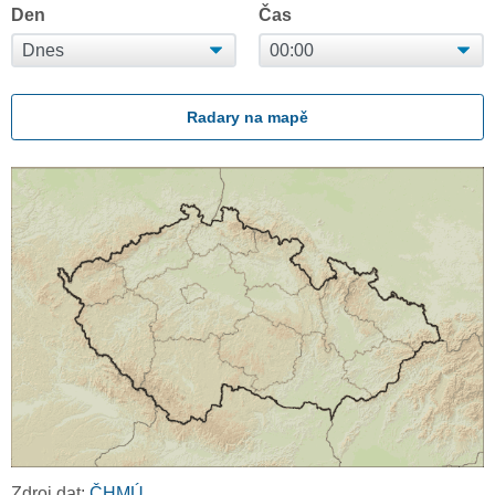
Den
Čas
Radary na mapě
Zdroj dat:
ČHMÚ