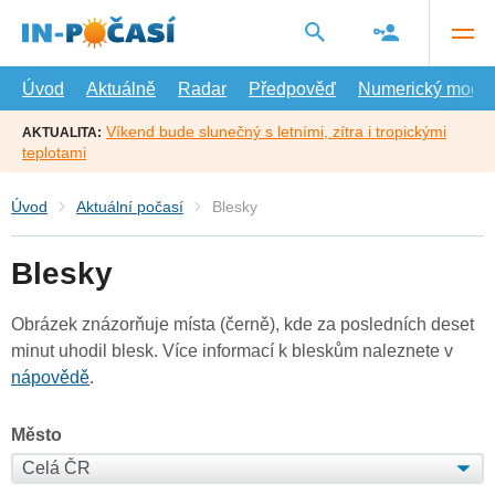
Přejít
na
hlavní
obsah
Úvod
Aktuálně
Radar
Předpověď
Numerický model
Víkend bude slunečný s letními, zítra i tropickými
AKTUALITA:
teplotami
Úvod
Aktuální počasí
Blesky
Blesky
Obrázek znázorňuje místa (černě), kde za posledních deset
minut uhodil blesk. Více informací k bleskům naleznete v
nápovědě
.
Město