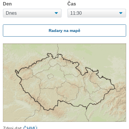
Den
Čas
Radary na mapě
Zdroj dat:
ČHMÚ