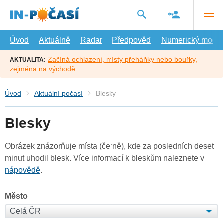
Přejít
na
hlavní
obsah
Úvod
Aktuálně
Radar
Předpověď
Numerický model
Začíná ochlazení, místy přeháňky nebo bouřky,
AKTUALITA:
zejména na východě
Úvod
Aktuální počasí
Blesky
Blesky
Obrázek znázorňuje místa (černě), kde za posledních deset
minut uhodil blesk. Více informací k bleskům naleznete v
nápovědě
.
Město