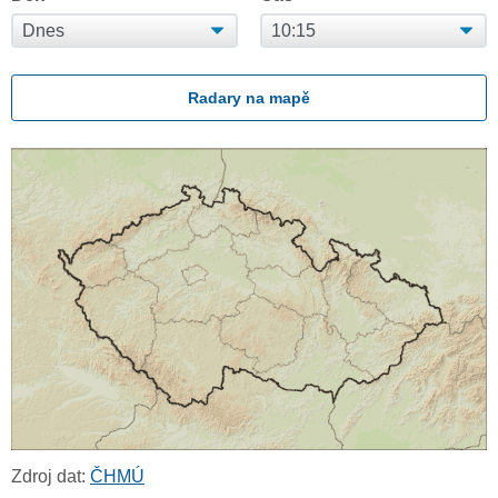
Radary na mapě
Zdroj dat:
ČHMÚ