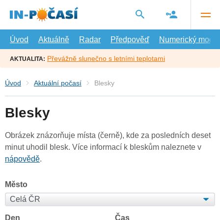
Přejít
na
hlavní
obsah
Úvod
Aktuálně
Radar
Předpověď
Numerický model
Převážně slunečno s letními teplotami
AKTUALITA:
Úvod
Aktuální počasí
Blesky
Blesky
Obrázek znázorňuje místa (černě), kde za posledních deset
minut uhodil blesk. Více informací k bleskům naleznete v
nápovědě
.
Město
Den
Čas