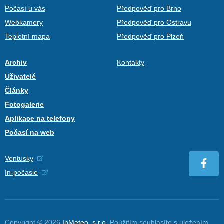
Počasí u vás
Předpověď pro Brno
Webkamery
Předpověď pro Ostravu
Teplotní mapa
Předpověď pro Plzeň
Archiv
Kontakty
Uživatelé
Články
Fotogalerie
Aplikace na telefony
Počasí na web
Ventusky
In-počasie
Copyright © 2026
InMeteo, s.r.o.
Použitím souhlasíte s uložením