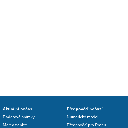
Aktuální počasí
Předpověď počasí
Radarové snímky
Numerický model
Meteostanice
Předpověď pro Prahu