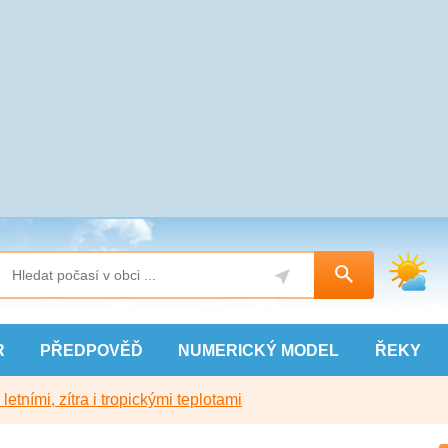
R
PŘEDPOVĚĎ
NUMERICKÝ
MODEL
ŘEKY
etními, zítra i tropickými teplotami