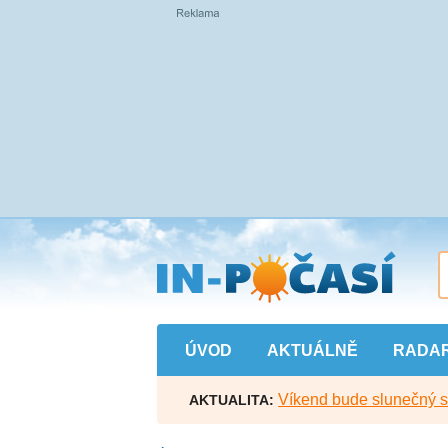
Přejít
na
hlavní
obsah
ÚVOD
AKTUÁLNĚ
RADA
Víkend bude slunečný s l
AKTUALITA: