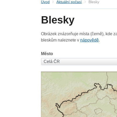
Úvod
Aktuální počasí
Blesky
Blesky
Obrázek znázorňuje místa (černě), kde za
bleskům naleznete v
nápovědě
.
Město