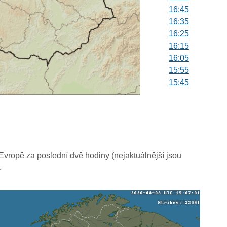
16:45
16:35
16:25
16:15
16:05
15:55
15:45
15:35
15:25
15:15
15:05
14:55
14:45
vropě za poslední dvě hodiny (nejaktuálnější jsou
14:35
.
14:25
14:15
14:05
13:55