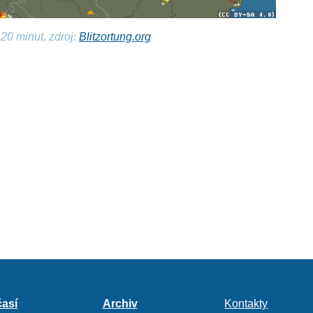
20 minut, zdroj:
Blitzortung.org
así
Archiv
Kontakty