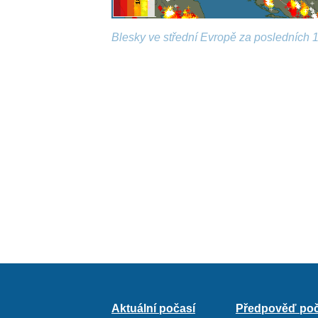
Blesky ve střední Evropě za posledních 1
Aktuální počasí
Předpověď poč