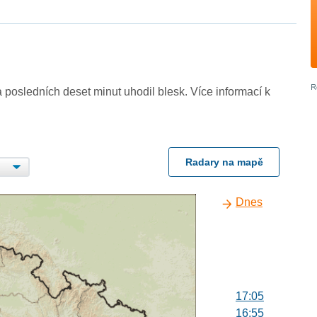
 posledních deset minut uhodil blesk. Více informací k
Radary na mapě
Dnes
17:05
16:55