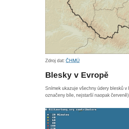
Zdroj dat:
ČHMÚ
Blesky v Evropě
Snímek ukazuje všechny údery blesků v E
označeny bíle, nejstarší naopak červeně)