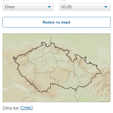
Radary na mapě
Zdroj dat:
ČHMÚ