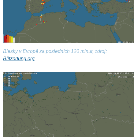
Blesky v Evropě za posledních 120 minut, zdroj:
Blitzortung.org