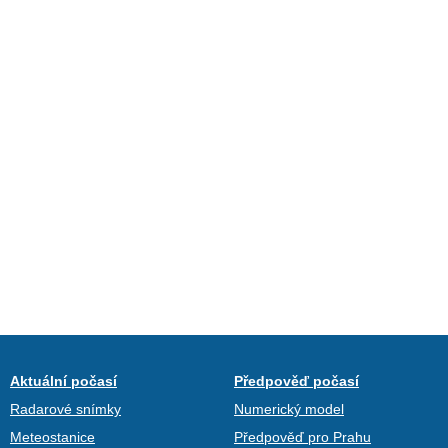
Aktuální počasí
Předpověď počasí
Radarové snímky
Numerický model
Meteostanice
Předpověď pro Prahu