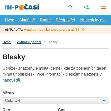
Přejít
na
hlavní
obsah
Úvod
Aktuálně
Radar
Předpověď
Numerický model
Vrací se tropické teploty, zítra až 35 °C
AKTUALITA:
Úvod
Aktuální počasí
Blesky
Blesky
Obrázek znázorňuje místa (černě), kde za posledních deset
minut uhodil blesk. Více informací k bleskům naleznete v
nápovědě
.
Město
Den
Čas