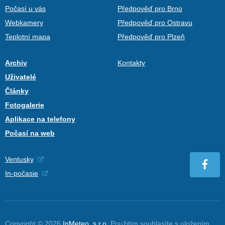
Počasí u vás
Předpověď pro Brno
Webkamery
Předpověď pro Ostravu
Teplotní mapa
Předpověď pro Plzeň
Archiv
Kontakty
Uživatelé
Články
Fotogalerie
Aplikace na telefony
Počasí na web
Ventusky
In-počasie
Copyright © 2026
InMeteo, s.r.o.
Použitím souhlasíte s uložením