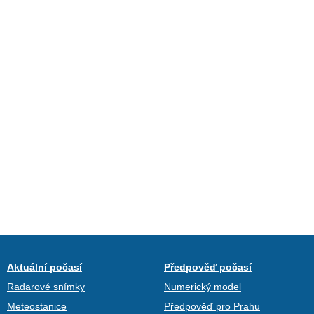
Aktuální počasí
Předpověď počasí
Radarové snímky
Numerický model
Meteostanice
Předpověď pro Prahu