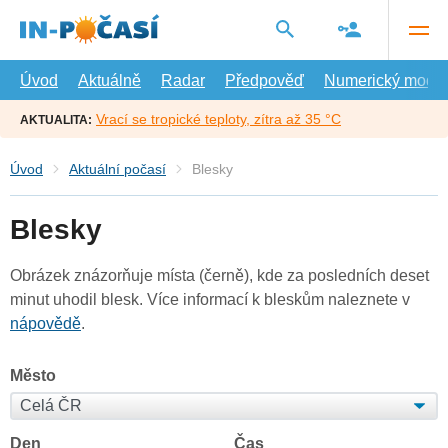
Přejít
na
hlavní
obsah
Úvod
Aktuálně
Radar
Předpověď
Numerický model
Vrací se tropické teploty, zítra až 35 °C
AKTUALITA:
Úvod
Aktuální počasí
Blesky
Blesky
Obrázek znázorňuje místa (černě), kde za posledních deset
minut uhodil blesk. Více informací k bleskům naleznete v
nápovědě
.
Město
Den
Čas