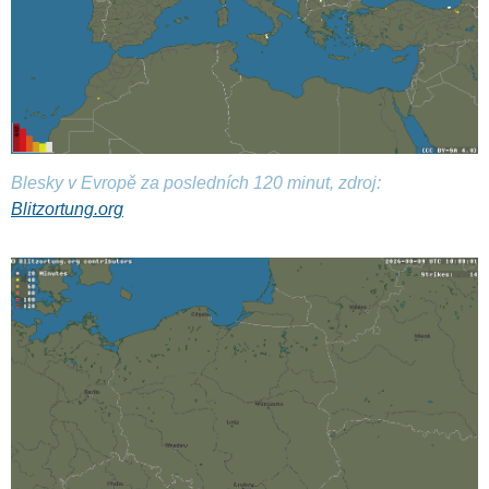
Blesky v Evropě za posledních 120 minut, zdroj:
Blitzortung.org