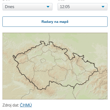
Radary na mapě
Zdroj dat:
ČHMÚ