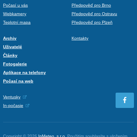
Počasí u vás
Předpověď pro Brno
Webkamery
Předpověď pro Ostravu
Teplotní mapa
Předpověď pro Plzeň
Archiv
Kontakty
Uživatelé
Články
Fotogalerie
Aplikace na telefony
Počasí na web
Ventusky
In-počasie
Copyright © 2026
InMeteo, s.r.o.
Použitím souhlasíte s uložením