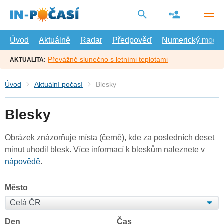
Přejít
na
hlavní
obsah
Úvod
Aktuálně
Radar
Předpověď
Numerický model
Převážně slunečno s letními teplotami
AKTUALITA:
Úvod
Aktuální počasí
Blesky
Blesky
Obrázek znázorňuje místa (černě), kde za posledních deset
minut uhodil blesk. Více informací k bleskům naleznete v
nápovědě
.
Město
Den
Čas