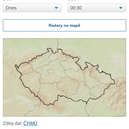
Radary na mapě
Zdroj dat:
ČHMÚ