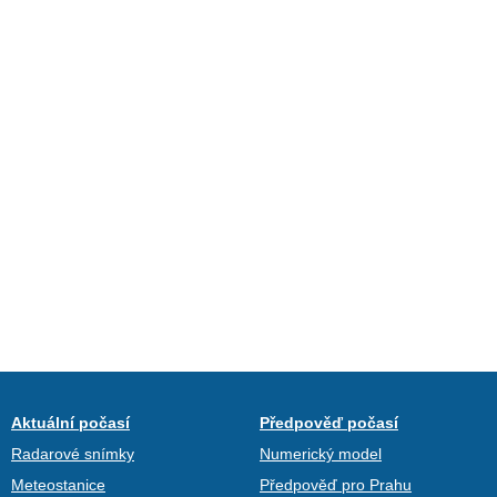
Aktuální počasí
Předpověď počasí
Radarové snímky
Numerický model
Meteostanice
Předpověď pro Prahu