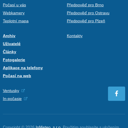
Počasí u vás
Předpověď pro Brno
Webkamery
Předpověď pro Ostravu
Teplotní mapa
Předpověď pro Plzeň
Archiv
Kontakty
Uživatelé
Články
Fotogalerie
Aplikace na telefony
Počasí na web
Ventusky
In-počasie
Copyright © 2026
InMeteo, s.r.o.
Použitím souhlasíte s uložením