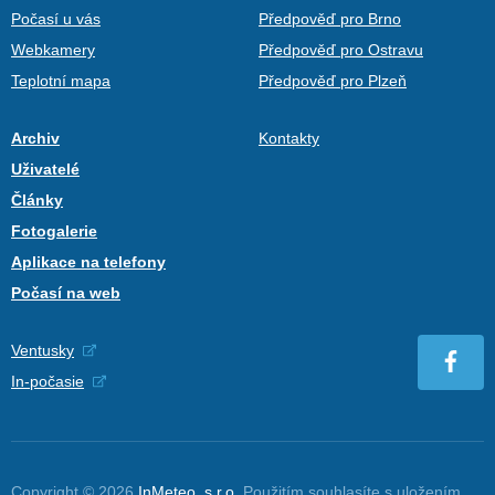
Počasí u vás
Předpověď pro Brno
Webkamery
Předpověď pro Ostravu
Teplotní mapa
Předpověď pro Plzeň
Archiv
Kontakty
Uživatelé
Články
Fotogalerie
Aplikace na telefony
Počasí na web
Ventusky
In-počasie
Copyright © 2026
InMeteo, s.r.o.
Použitím souhlasíte s uložením