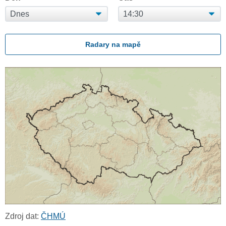
Radary na mapě
Zdroj dat:
ČHMÚ