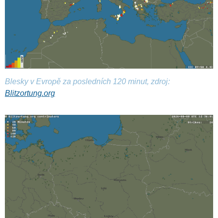
Blesky v Evropě za posledních 120 minut, zdroj:
Blitzortung.org