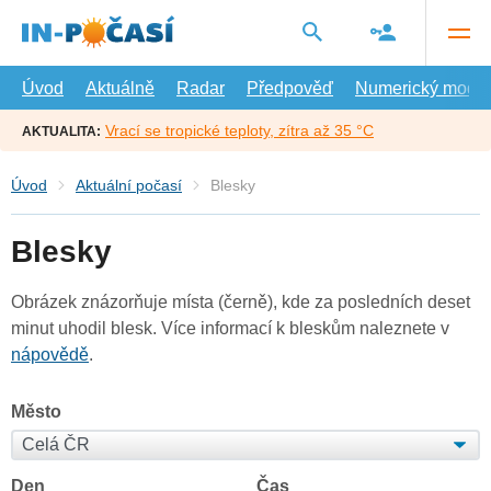
Přejít
na
hlavní
obsah
Úvod
Aktuálně
Radar
Předpověď
Numerický model
Vrací se tropické teploty, zítra až 35 °C
AKTUALITA:
Úvod
Aktuální počasí
Blesky
Blesky
Obrázek znázorňuje místa (černě), kde za posledních deset
minut uhodil blesk. Více informací k bleskům naleznete v
nápovědě
.
Město
Den
Čas