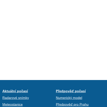
Aktuální počasí
Předpověď počasí
Radarové snímky
Numerický model
Meteostanice
Předpověď pro Prahu