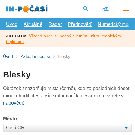
Přejít
na
hlavní
obsah
Úvod
Aktuálně
Radar
Předpověď
Numerický model
Víkend bude slunečný s letními, zítra i tropickými
AKTUALITA:
teplotami
Úvod
Aktuální počasí
Blesky
Blesky
Obrázek znázorňuje místa (černě), kde za posledních deset
minut uhodil blesk. Více informací k bleskům naleznete v
nápovědě
.
Město