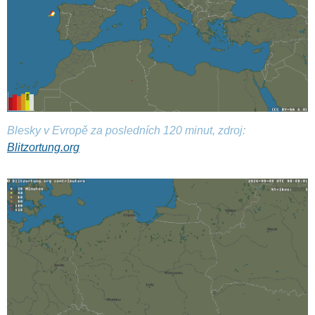
Blesky v Evropě za posledních 120 minut, zdroj:
Blitzortung.org