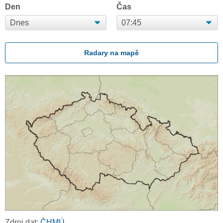
Den
Čas
Radary na mapě
Zdroj dat:
ČHMÚ