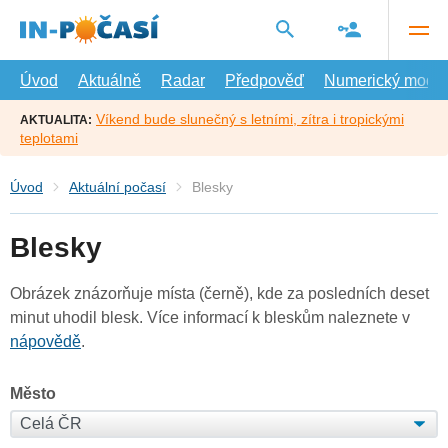
Přejít
na
hlavní
obsah
Úvod
Aktuálně
Radar
Předpověď
Numerický model
Víkend bude slunečný s letními, zítra i tropickými
AKTUALITA:
teplotami
Úvod
Aktuální počasí
Blesky
Blesky
Obrázek znázorňuje místa (černě), kde za posledních deset
minut uhodil blesk. Více informací k bleskům naleznete v
nápovědě
.
Město