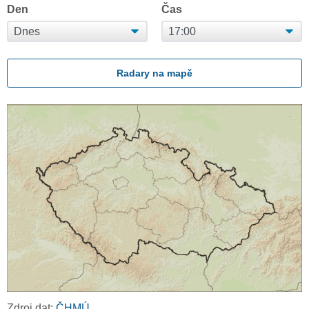
Den
Čas
Radary na mapě
Zdroj dat:
ČHMÚ