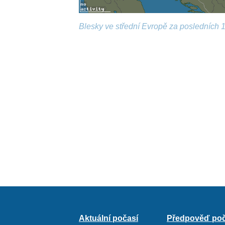
Blesky ve střední Evropě za posledních 1
Aktuální počasí
Předpověď poč