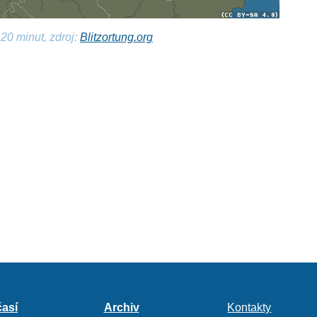
20 minut, zdroj:
Blitzortung.org
así
Archiv
Kontakty