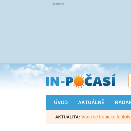
Přejít
na
hlavní
obsah
ÚVOD
AKTUÁLNĚ
RADA
Vrací se tropické teploty
AKTUALITA: