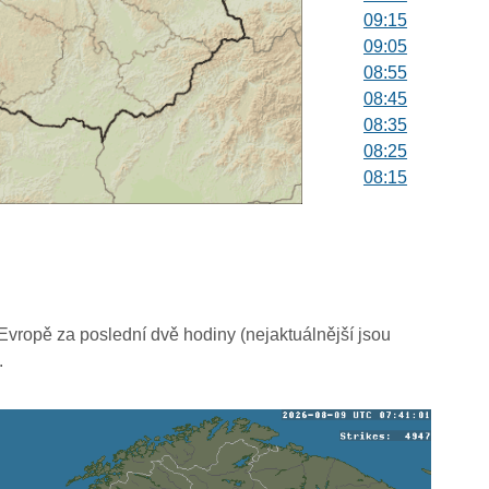
09:15
09:05
08:55
08:45
08:35
08:25
08:15
08:05
07:55
07:45
07:35
07:25
07:15
vropě za poslední dvě hodiny (nejaktuálnější jsou
07:05
.
06:55
06:45
06:35
06:25