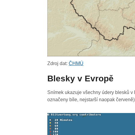
Zdroj dat:
ČHMÚ
Blesky v Evropě
Snímek ukazuje všechny údery blesků v E
označeny bíle, nejstarší naopak červeně)