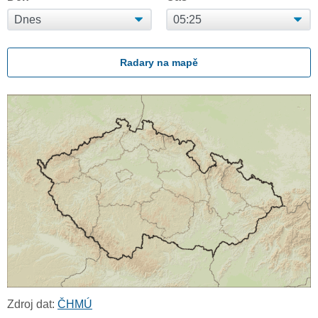
Radary na mapě
Zdroj dat:
ČHMÚ