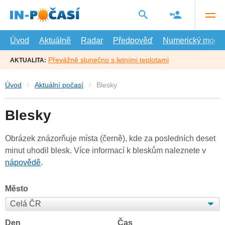
Přejít
na
hlavní
obsah
Úvod
Aktuálně
Radar
Předpověď
Numerický model
Převážně slunečno s letními teplotami
AKTUALITA:
Úvod
Aktuální počasí
Blesky
Blesky
Obrázek znázorňuje místa (černě), kde za posledních deset
minut uhodil blesk. Více informací k bleskům naleznete v
nápovědě
.
Město
Den
Čas