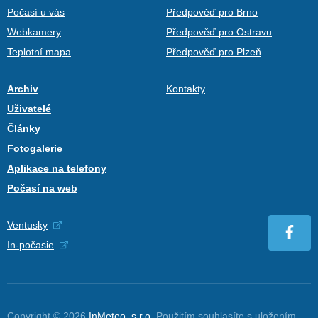
Počasí u vás
Předpověď pro Brno
Webkamery
Předpověď pro Ostravu
Teplotní mapa
Předpověď pro Plzeň
Archiv
Kontakty
Uživatelé
Články
Fotogalerie
Aplikace na telefony
Počasí na web
Ventusky
In-počasie
Copyright © 2026
InMeteo, s.r.o.
Použitím souhlasíte s uložením