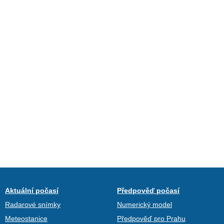
Aktuální počasí
Předpověď počasí
Radarové snímky
Numerický model
Meteostanice
Předpověď pro Prahu