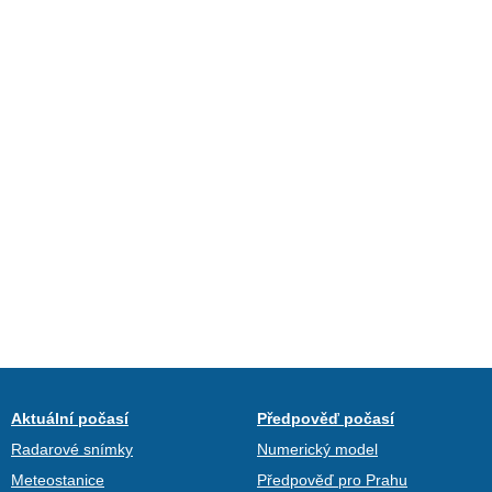
Aktuální počasí
Předpověď počasí
Radarové snímky
Numerický model
Meteostanice
Předpověď pro Prahu