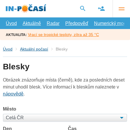
Přejít
na
hlavní
obsah
Úvod
Aktuálně
Radar
Předpověď
Numerický model
Vrací se tropické teploty, zítra až 35 °C
AKTUALITA:
Úvod
Aktuální počasí
Blesky
Blesky
Obrázek znázorňuje místa (černě), kde za posledních deset
minut uhodil blesk. Více informací k bleskům naleznete v
nápovědě
.
Město
Den
Čas