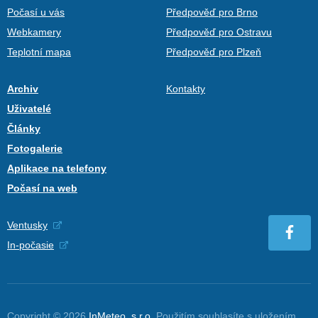
Počasí u vás
Předpověď pro Brno
Webkamery
Předpověď pro Ostravu
Teplotní mapa
Předpověď pro Plzeň
Archiv
Kontakty
Uživatelé
Články
Fotogalerie
Aplikace na telefony
Počasí na web
Ventusky
In-počasie
Copyright © 2026
InMeteo, s.r.o.
Použitím souhlasíte s uložením