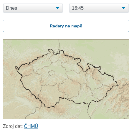
Radary na mapě
Zdroj dat:
ČHMÚ