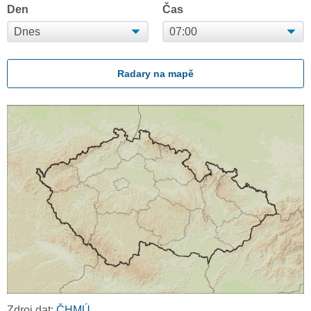
Den
Čas
Radary na mapě
Zdroj dat:
ČHMÚ