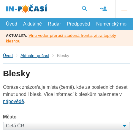
Přejít
na
hlavní
obsah
Úvod
Aktuálně
Radar
Předpověď
Numerický model
Vlnu veder přeruší studená fronta, zítra teploty
AKTUALITA:
klesnou
Úvod
Aktuální počasí
Blesky
Blesky
Obrázek znázorňuje místa (černě), kde za posledních deset
minut uhodil blesk. Více informací k bleskům naleznete v
nápovědě
.
Město