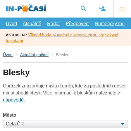
Přejít
na
hlavní
obsah
Úvod
Aktuálně
Radar
Předpověď
Numerický model
Víkend bude slunečný s letními, zítra i tropickými
AKTUALITA:
teplotami
Úvod
Aktuální počasí
Blesky
Blesky
Obrázek znázorňuje místa (černě), kde za posledních deset
minut uhodil blesk. Více informací k bleskům naleznete v
nápovědě
.
Město