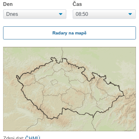
Den
Čas
Radary na mapě
Zdroj dat:
ČHMÚ