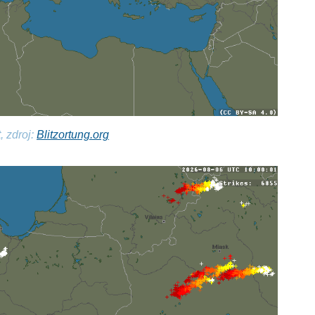
, zdroj:
Blitzortung.org