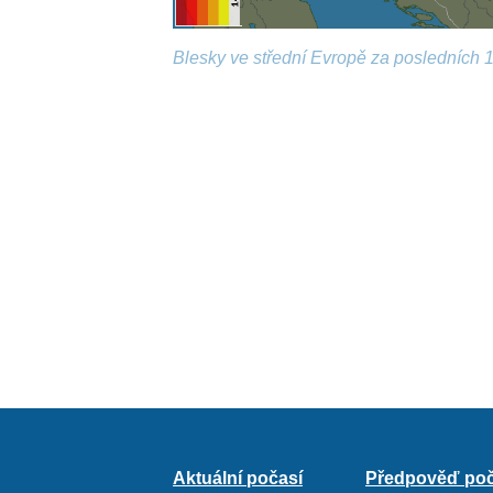
Blesky ve střední Evropě za posledních 1
Aktuální počasí
Předpověď poč