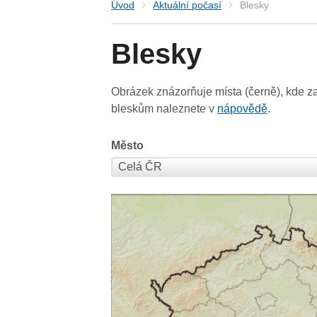
Úvod
Aktuální počasí
Blesky
Blesky
Obrázek znázorňuje místa (černě), kde za
bleskům naleznete v
nápovědě
.
Město