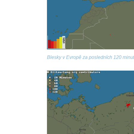
Blesky v Evropě za posledních 120 minut