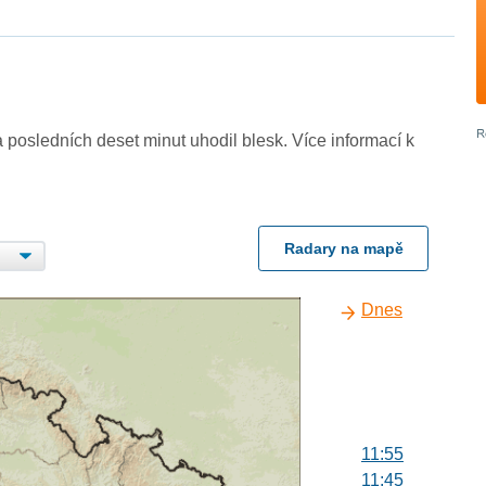
 posledních deset minut uhodil blesk. Více informací k
Radary na mapě
Dnes
11:55
11:45