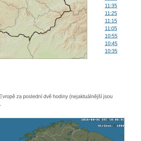
11:35
11:25
11:15
11:05
10:55
10:45
10:35
10:25
10:15
10:05
09:55
09:45
09:35
vropě za poslední dvě hodiny (nejaktuálnější jsou
09:25
.
09:15
09:05
08:55
08:45