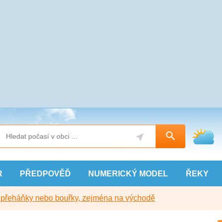
R
PŘEDPOVĚĎ
NUMERICKÝ
MODEL
ŘEKY
y přeháňky nebo bouřky, zejména na východě