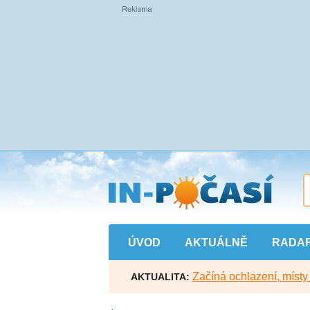
Přejít
na
hlavní
obsah
ÚVOD
AKTUÁLNĚ
RADA
Začíná ochlazení, míst
AKTUALITA: