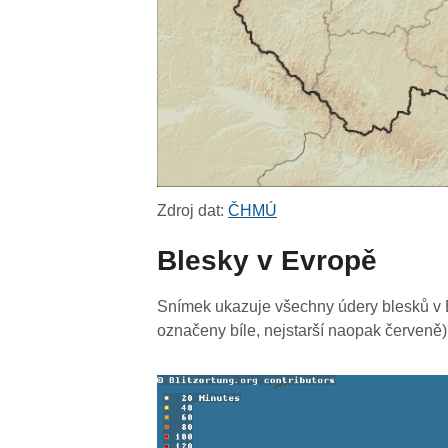
Zdroj dat:
ČHMÚ
Blesky v Evropě
Snímek ukazuje všechny údery blesků v E
označeny bíle, nejstarší naopak červeně)