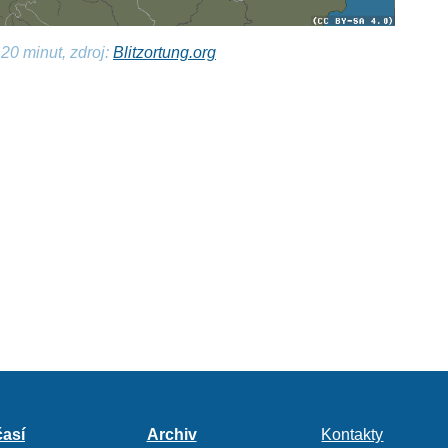
20 minut, zdroj:
Blitzortung.org
así
Archiv
Kontakty