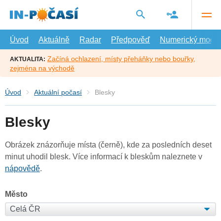
Přejít
na
hlavní
obsah
Úvod
Aktuálně
Radar
Předpověď
Numerický model
Začíná ochlazení, místy přeháňky nebo bouřky,
AKTUALITA:
zejména na východě
Úvod
Aktuální počasí
Blesky
Blesky
Obrázek znázorňuje místa (černě), kde za posledních deset
minut uhodil blesk. Více informací k bleskům naleznete v
nápovědě
.
Město