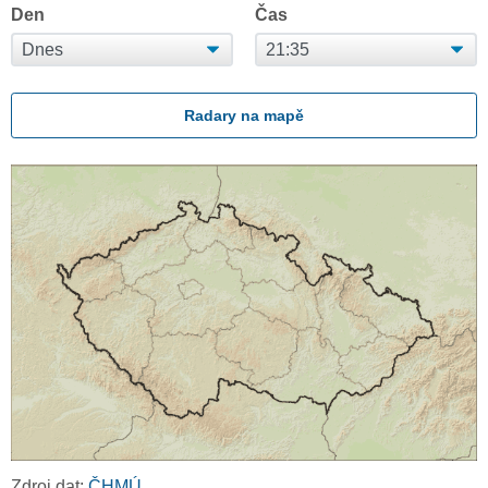
Den
Čas
Radary na mapě
Zdroj dat:
ČHMÚ