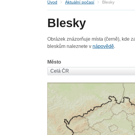
Úvod
Aktuální počasí
Blesky
Blesky
Obrázek znázorňuje místa (černě), kde za
bleskům naleznete v
nápovědě
.
Město