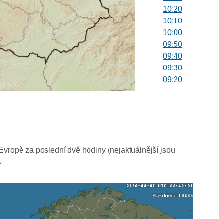
10:20
10:10
10:00
09:50
09:40
09:30
09:20
09:10
09:00
08:50
08:40
08:30
08:20
vropě za poslední dvě hodiny (nejaktuálnější jsou
08:10
.
08:00
07:50
07:40
07:30