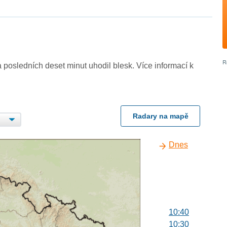
 posledních deset minut uhodil blesk. Více informací k
Radary na mapě
Dnes
10:40
10:30