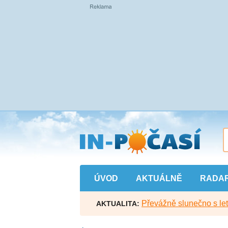
Přejít
na
hlavní
obsah
ÚVOD
AKTUÁLNĚ
RADA
Převážně slunečno s let
AKTUALITA: