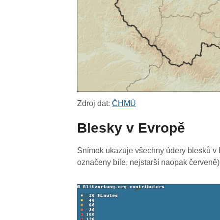
Zdroj dat:
ČHMÚ
Blesky v Evropě
Snímek ukazuje všechny údery blesků v E
označeny bíle, nejstarší naopak červeně)