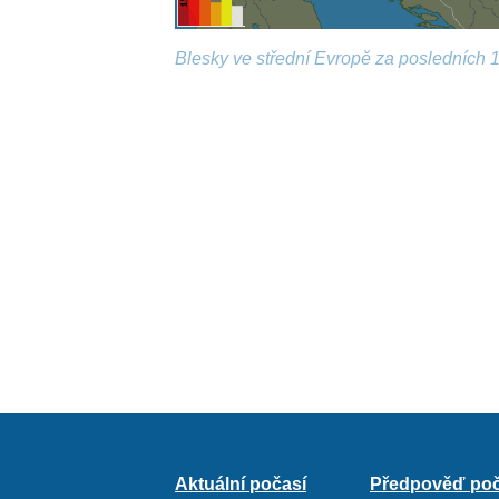
Blesky ve střední Evropě za posledních 1
Aktuální počasí
Předpověď poč