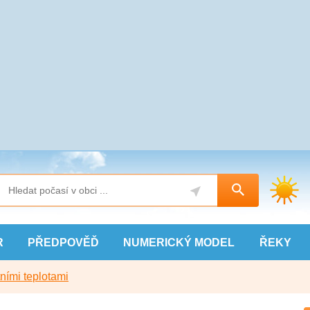
R
PŘEDPOVĚĎ
NUMERICKÝ
MODEL
ŘEKY
ními teplotami