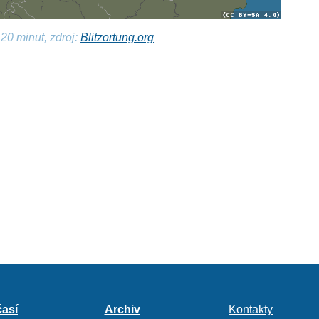
20 minut, zdroj:
Blitzortung.org
así
Archiv
Kontakty