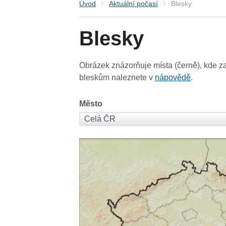
Úvod
Aktuální počasí
Blesky
Blesky
Obrázek znázorňuje místa (černě), kde za
bleskům naleznete v
nápovědě
.
Město