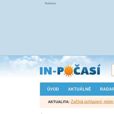
Přejít
na
hlavní
obsah
ÚVOD
AKTUÁLNĚ
RADA
Začíná ochlazení, míst
AKTUALITA: