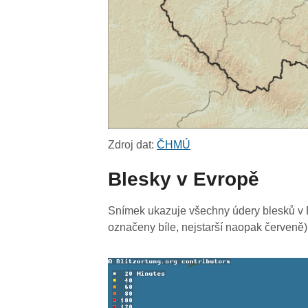
Zdroj dat:
ČHMÚ
Blesky v Evropě
Snímek ukazuje všechny údery blesků v E
označeny bíle, nejstarší naopak červeně)