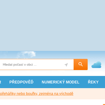
R
PŘEDPOVĚĎ
NUMERICKÝ
MODEL
ŘEKY
y přeháňky nebo bouřky, zejména na východě