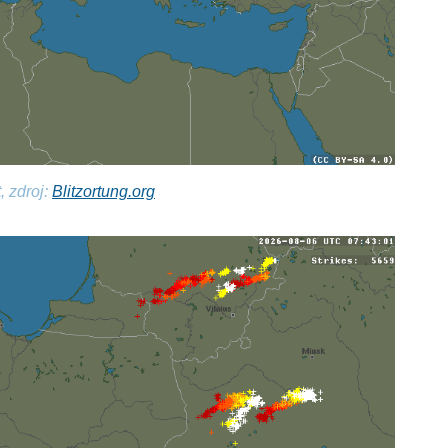
, zdroj:
Blitzortung.org