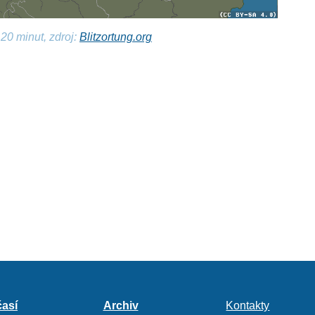
20 minut, zdroj:
Blitzortung.org
así
Archiv
Kontakty