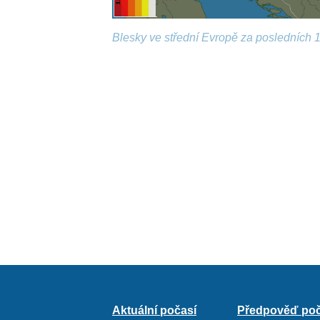
Blesky ve střední Evropě za posledních 1
Aktuální počasí
Předpověď poč