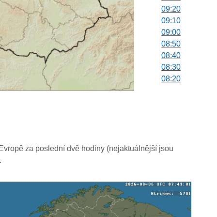
09:20
09:10
09:00
08:50
08:40
08:30
08:20
08:10
08:00
07:50
07:40
07:30
07:20
vropě za poslední dvě hodiny (nejaktuálnější jsou
07:10
.
07:00
06:50
06:40
06:30