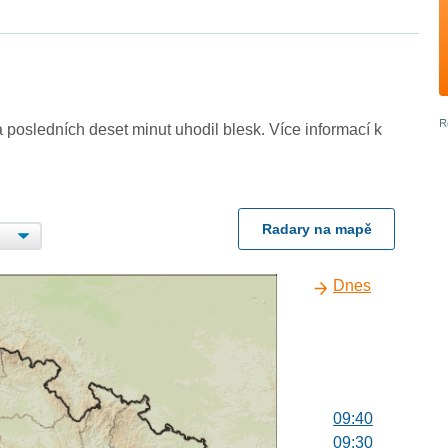
 posledních deset minut uhodil blesk. Více informací k
Radary na mapě
Dnes
09:40
09:30