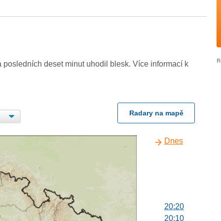
 posledních deset minut uhodil blesk. Více informací k
Radary na mapě
Dnes
20:20
20:10