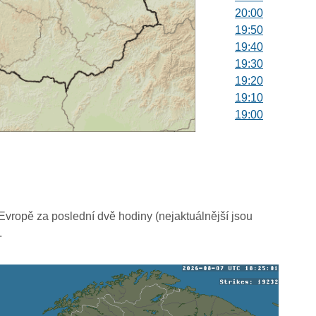
20:00
19:50
19:40
19:30
19:20
19:10
19:00
18:50
18:40
18:30
18:20
18:10
18:00
vropě za poslední dvě hodiny (nejaktuálnější jsou
17:50
.
17:40
17:30
17:20
17:10