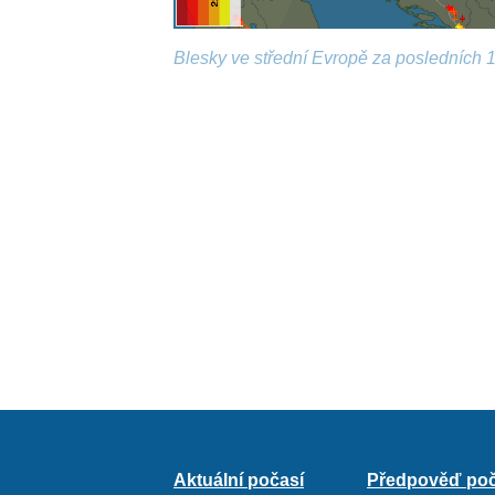
Blesky ve střední Evropě za posledních 1
Aktuální počasí
Předpověď poč