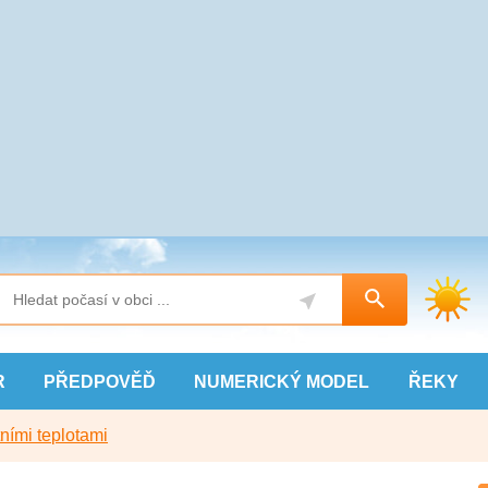
R
PŘEDPOVĚĎ
NUMERICKÝ
MODEL
ŘEKY
ními teplotami