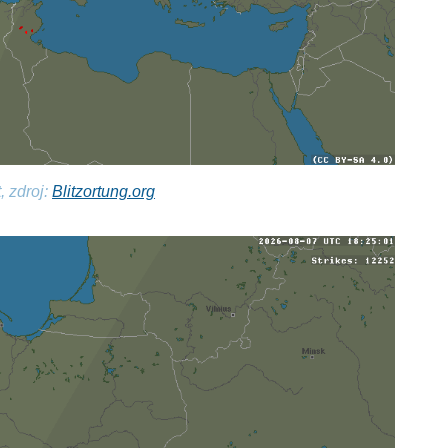
, zdroj:
Blitzortung.org