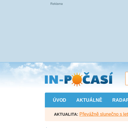
Přejít
na
hlavní
obsah
ÚVOD
AKTUÁLNĚ
RADA
Převážně slunečno s let
AKTUALITA: