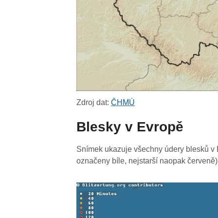
Zdroj dat:
ČHMÚ
Blesky v Evropě
Snímek ukazuje všechny údery blesků v E
označeny bíle, nejstarší naopak červeně)