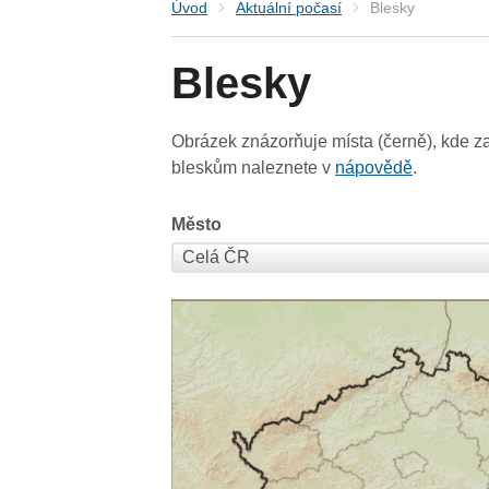
Úvod
Aktuální počasí
Blesky
Blesky
Obrázek znázorňuje místa (černě), kde za
bleskům naleznete v
nápovědě
.
Město