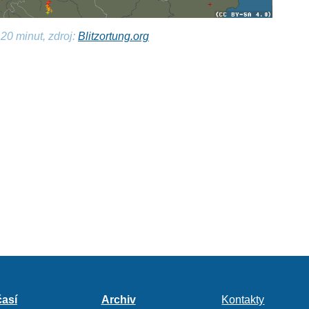
20 minut, zdroj:
Blitzortung.org
así
Archiv
Kontakty