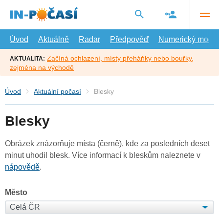
Přejít
na
hlavní
obsah
Úvod
Aktuálně
Radar
Předpověď
Numerický model
Začíná ochlazení, místy přeháňky nebo bouřky,
AKTUALITA:
zejména na východě
Úvod
Aktuální počasí
Blesky
Blesky
Obrázek znázorňuje místa (černě), kde za posledních deset
minut uhodil blesk. Více informací k bleskům naleznete v
nápovědě
.
Město