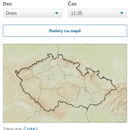
Den
Čas
Radary na mapě
Zdroj dat:
ČHMÚ