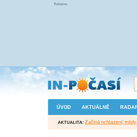
Přejít
na
hlavní
obsah
ÚVOD
AKTUÁLNĚ
RADA
Začíná ochlazení, míst
AKTUALITA: