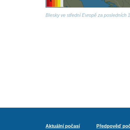
Blesky ve střední Evropě za posledních 1
Aktuální počasí
Předpověď poč