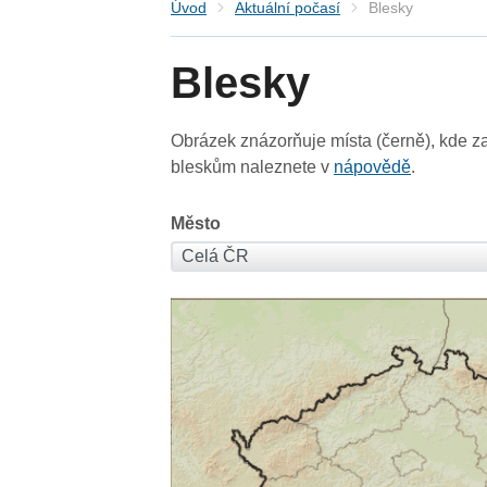
Úvod
Aktuální počasí
Blesky
Blesky
Obrázek znázorňuje místa (černě), kde za
bleskům naleznete v
nápovědě
.
Město