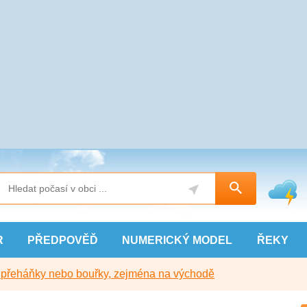
R
PŘEDPOVĚĎ
NUMERICKÝ
MODEL
ŘEKY
y přeháňky nebo bouřky, zejména na východě