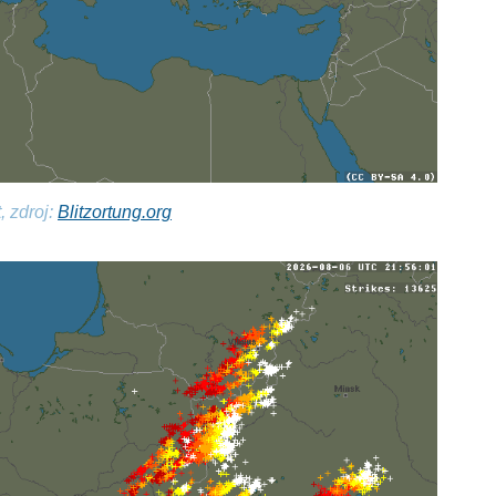
, zdroj:
Blitzortung.org