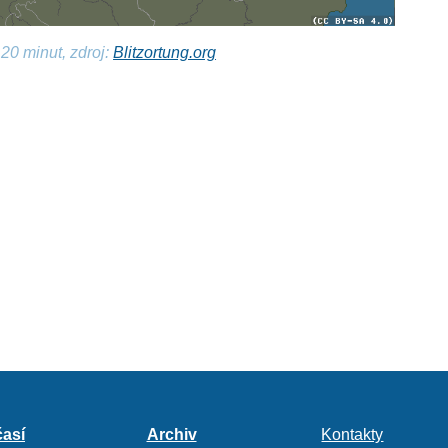
20 minut, zdroj:
Blitzortung.org
así
Archiv
Kontakty