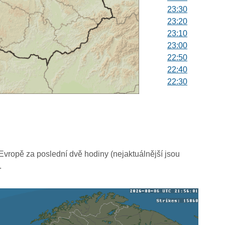
23:30
23:20
23:10
23:00
22:50
22:40
22:30
22:20
22:10
22:00
21:50
21:40
21:30
vropě za poslední dvě hodiny (nejaktuálnější jsou
21:20
.
21:10
21:00
20:50
20:40