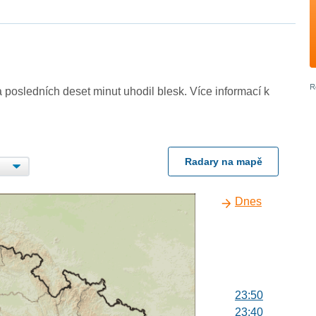
 posledních deset minut uhodil blesk. Více informací k
Radary na mapě
Dnes
23:50
23:40