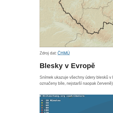
Zdroj dat:
ČHMÚ
Blesky v Evropě
Snímek ukazuje všechny údery blesků v E
označeny bíle, nejstarší naopak červeně)