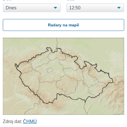
Radary na mapě
Zdroj dat:
ČHMÚ