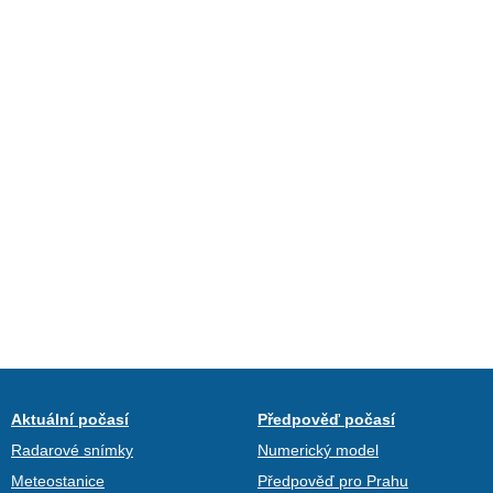
Aktuální počasí
Předpověď počasí
Radarové snímky
Numerický model
Meteostanice
Předpověď pro Prahu