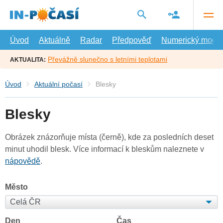
Přejít
na
hlavní
obsah
Úvod
Aktuálně
Radar
Předpověď
Numerický model
Převážně slunečno s letními teplotami
AKTUALITA:
Úvod
Aktuální počasí
Blesky
Blesky
Obrázek znázorňuje místa (černě), kde za posledních deset
minut uhodil blesk. Více informací k bleskům naleznete v
nápovědě
.
Město
Den
Čas