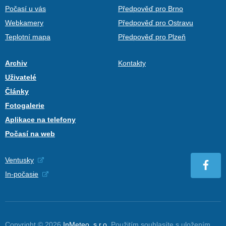
Počasí u vás
Předpověď pro Brno
Webkamery
Předpověď pro Ostravu
Teplotní mapa
Předpověď pro Plzeň
Archiv
Kontakty
Uživatelé
Články
Fotogalerie
Aplikace na telefony
Počasí na web
Ventusky
In-počasie
Copyright © 2026
InMeteo, s.r.o.
Použitím souhlasíte s uložením