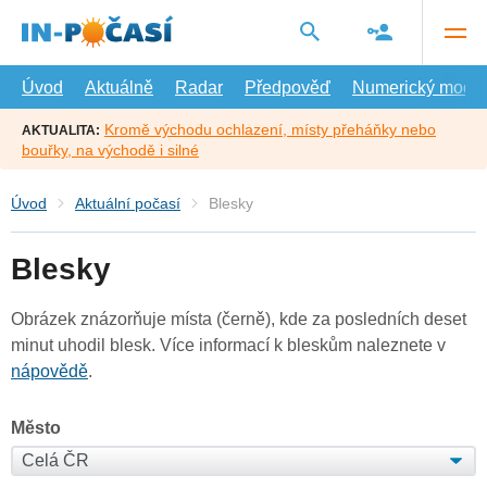
Přejít
na
hlavní
obsah
Úvod
Aktuálně
Radar
Předpověď
Numerický model
Kromě východu ochlazení, místy přeháňky nebo
AKTUALITA:
bouřky, na východě i silné
Úvod
Aktuální počasí
Blesky
Blesky
Obrázek znázorňuje místa (černě), kde za posledních deset
minut uhodil blesk. Více informací k bleskům naleznete v
nápovědě
.
Město